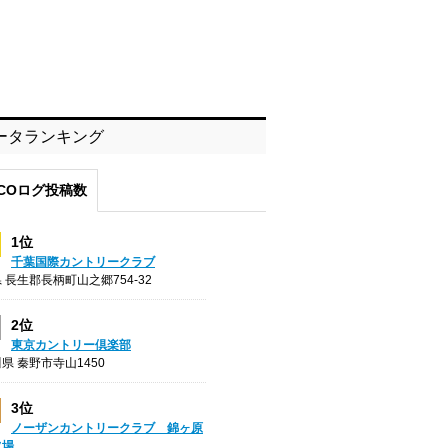
ータランキング
COログ投稿数
1位
千葉国際カントリークラブ
 長生郡長柄町山之郷754-32
2位
東京カントリー倶楽部
県 秦野市寺山1450
3位
ノーザンカントリークラブ 錦ヶ原
フ場