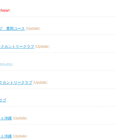
[
New!
]
ブ 豊岡コース
[
Update
]
ークカントリークラブ
[
Update
]
[
Modify
]
クカントリークラブ
[
Update
]
ラブ
ート沖縄
[
Update
]
ート沖縄
[
Update
]