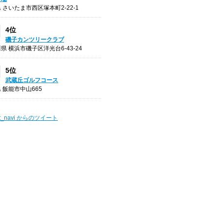
 さいたま市西区塚本町2-22-1
4位
磯子カンツリークラブ
県 横浜市磯子区洋光台6-43-24
5位
武蔵丘ゴルフコース
 飯能市中山665
t_navi からのツイート