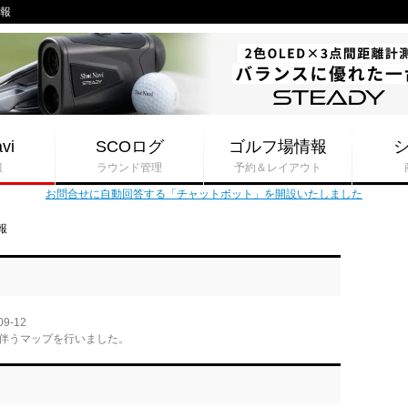
情報
vi
SCOログ
ゴルフ場情報
報
ラウンド管理
予約＆レイアウト
お問合せに自動回答する「チャットボット」を開設いたしました
報
09-12
伴うマップを行いました。