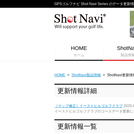
GPSゴルフナビ Shot Navi Series のデータ更新
HOME
ShotNa
ホーム
製品情
HOME
>
ShotNavi製品情報
>
ShotNavi更新情
更新情報詳細
［マップ修正］イーストヒルゴルフクラブ
2025-
イーストヒルゴルフクラブのコースデータ更新に
更新情報一覧