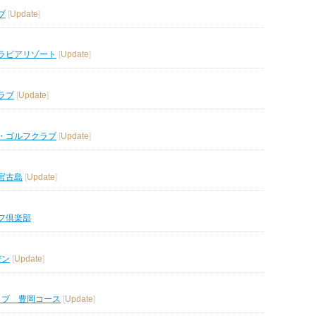
ブ
[
Update
]
ラビアリゾート
[
Update
]
ラブ
[
Update
]
・ゴルフクラブ
[
Update
]
宮古島
[
Update
]
フ倶楽部
デン
[
Update
]
ラブ 豊岡コース
[
Update
]