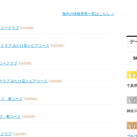
海外の情報更新一覧はこちら ＞
トリークラブ
[
Update
]
デ
フクラブ みたけ花トピアコース
[
Update
]
S
リークラブ
[
Update
]
クラブ みたけ花トピアコース
[
Update
]
千葉県
ラブ 東コース
[
Update
]
神奈川
ブ 東コース
[
Update
]
ークラブ
[
Update
]
ゴル