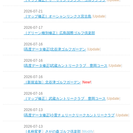
2026-07-21
［マップ修正］オーシャンリンクス宮古島
[
Update
]
2026-07-17
［グリーン種別修正］広島国際ゴルフ倶楽部
2026-07-16
[高度データ修正]北谷津ゴルフガーデン
[
Update
]
2026-07-16
[高度データ修正]武蔵カントリークラブ 豊岡コース
[
Update
]
2026-07-16
［新規追加〕北谷津ゴルフガーデン
[
New!
]
2026-07-16
［マップ修正〕武蔵カントリークラブ 豊岡コース
[
Update
]
2026-07-13
[高度データ修正]小萱チェリークリークカントリークラブ
[
Update
]
2026-07-13
［名称変更〕さがの森ゴルフ倶楽部
[
Modify
]