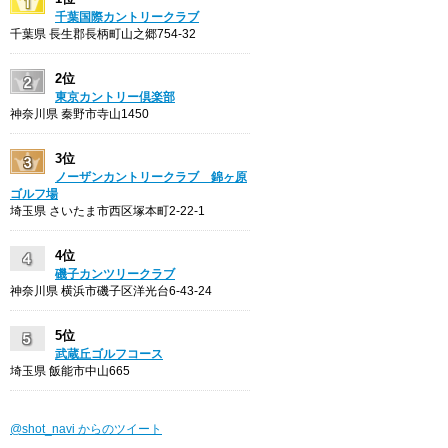
千葉国際カントリークラブ
千葉県 長生郡長柄町山之郷754-32
2位
東京カントリー倶楽部
神奈川県 秦野市寺山1450
3位
ノーザンカントリークラブ 錦ヶ原
ゴルフ場
埼玉県 さいたま市西区塚本町2-22-1
4位
磯子カンツリークラブ
神奈川県 横浜市磯子区洋光台6-43-24
5位
武蔵丘ゴルフコース
埼玉県 飯能市中山665
@shot_navi からのツイート