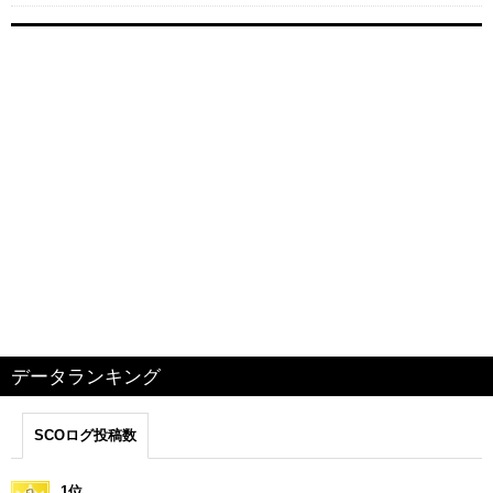
データランキング
SCOログ投稿数
1位