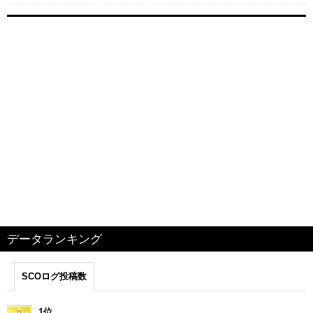
データランキング
SCOログ投稿数
1位