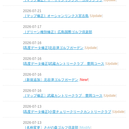
2026-07-21
［マップ修正］オーシャンリンクス宮古島
[
Update
]
2026-07-17
［グリーン種別修正］広島国際ゴルフ倶楽部
2026-07-16
[高度データ修正]北谷津ゴルフガーデン
[
Update
]
2026-07-16
[高度データ修正]武蔵カントリークラブ 豊岡コース
[
Update
]
2026-07-16
［新規追加〕北谷津ゴルフガーデン
[
New!
]
2026-07-16
［マップ修正〕武蔵カントリークラブ 豊岡コース
[
Update
]
2026-07-13
[高度データ修正]小萱チェリークリークカントリークラブ
[
Update
]
2026-07-13
［名称変更〕さがの森ゴルフ倶楽部
[
Modify
]