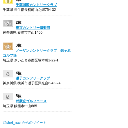
千葉国際カントリークラブ
千葉県 長生郡長柄町山之郷754-32
2位
東京カントリー倶楽部
神奈川県 秦野市寺山1450
3位
ノーザンカントリークラブ 錦ヶ原
ゴルフ場
埼玉県 さいたま市西区塚本町2-22-1
4位
磯子カンツリークラブ
神奈川県 横浜市磯子区洋光台6-43-24
5位
武蔵丘ゴルフコース
埼玉県 飯能市中山665
@shot_navi からのツイート