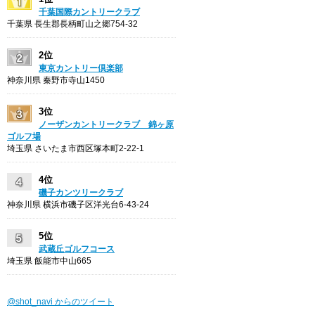
千葉国際カントリークラブ
千葉県 長生郡長柄町山之郷754-32
2位
東京カントリー倶楽部
神奈川県 秦野市寺山1450
3位
ノーザンカントリークラブ 錦ヶ原
ゴルフ場
埼玉県 さいたま市西区塚本町2-22-1
4位
磯子カンツリークラブ
神奈川県 横浜市磯子区洋光台6-43-24
5位
武蔵丘ゴルフコース
埼玉県 飯能市中山665
@shot_navi からのツイート