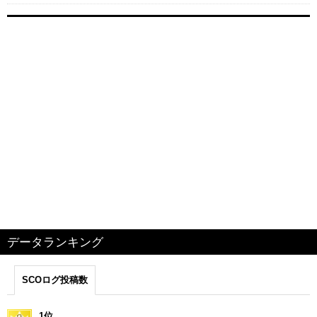
データランキング
SCOログ投稿数
1位