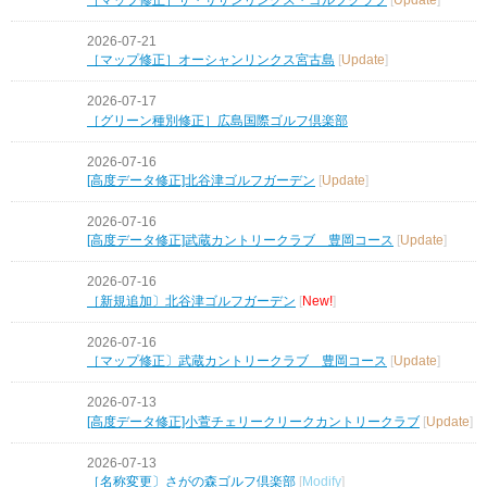
2026-07-21
［マップ修正］オーシャンリンクス宮古島
[
Update
]
2026-07-17
［グリーン種別修正］広島国際ゴルフ倶楽部
2026-07-16
[高度データ修正]北谷津ゴルフガーデン
[
Update
]
2026-07-16
[高度データ修正]武蔵カントリークラブ 豊岡コース
[
Update
]
2026-07-16
［新規追加〕北谷津ゴルフガーデン
[
New!
]
2026-07-16
［マップ修正〕武蔵カントリークラブ 豊岡コース
[
Update
]
2026-07-13
[高度データ修正]小萱チェリークリークカントリークラブ
[
Update
]
2026-07-13
［名称変更〕さがの森ゴルフ倶楽部
[
Modify
]