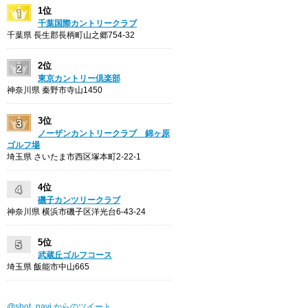
1位
千葉国際カントリークラブ
千葉県 長生郡長柄町山之郷754-32
2位
東京カントリー倶楽部
神奈川県 秦野市寺山1450
3位
ノーザンカントリークラブ 錦ヶ原
ゴルフ場
埼玉県 さいたま市西区塚本町2-22-1
4位
磯子カンツリークラブ
神奈川県 横浜市磯子区洋光台6-43-24
5位
武蔵丘ゴルフコース
埼玉県 飯能市中山665
@shot_navi からのツイート