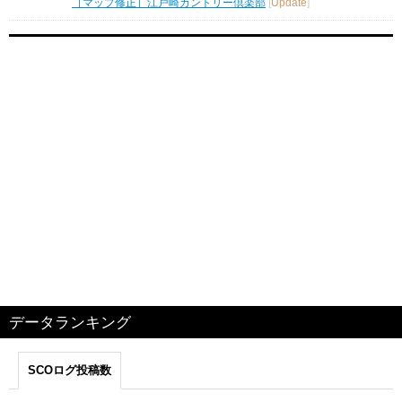
［マップ修正］江戸崎カントリー倶楽部
[
Update
]
データランキング
SCOログ投稿数