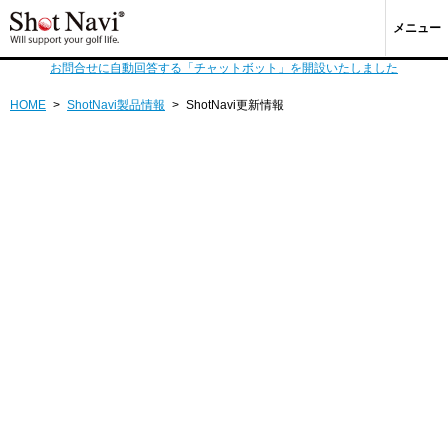
メニュー
お問合せに自動回答する「チャットボット」を開設いたしました
HOME
>
ShotNavi製品情報
>
ShotNavi更新情報