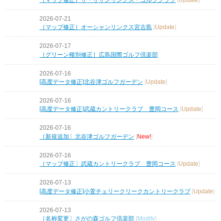
2026-07-21
［マップ修正］オーシャンリンクス宮古島
[
Update
]
2026-07-17
［グリーン種別修正］広島国際ゴルフ倶楽部
2026-07-16
[高度データ修正]北谷津ゴルフガーデン
[
Update
]
2026-07-16
[高度データ修正]武蔵カントリークラブ 豊岡コース
[
Update
]
2026-07-16
［新規追加〕北谷津ゴルフガーデン
[
New!
]
2026-07-16
［マップ修正〕武蔵カントリークラブ 豊岡コース
[
Update
]
2026-07-13
[高度データ修正]小萱チェリークリークカントリークラブ
[
Update
]
2026-07-13
［名称変更〕さがの森ゴルフ倶楽部
[
Modify
]