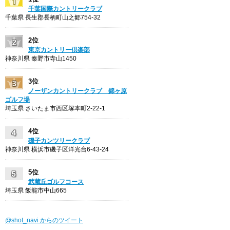
千葉国際カントリークラブ
千葉県 長生郡長柄町山之郷754-32
2位
東京カントリー倶楽部
神奈川県 秦野市寺山1450
3位
ノーザンカントリークラブ 錦ヶ原
ゴルフ場
埼玉県 さいたま市西区塚本町2-22-1
4位
磯子カンツリークラブ
神奈川県 横浜市磯子区洋光台6-43-24
5位
武蔵丘ゴルフコース
埼玉県 飯能市中山665
@shot_navi からのツイート