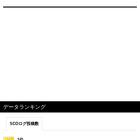
データランキング
SCOログ投稿数
1位