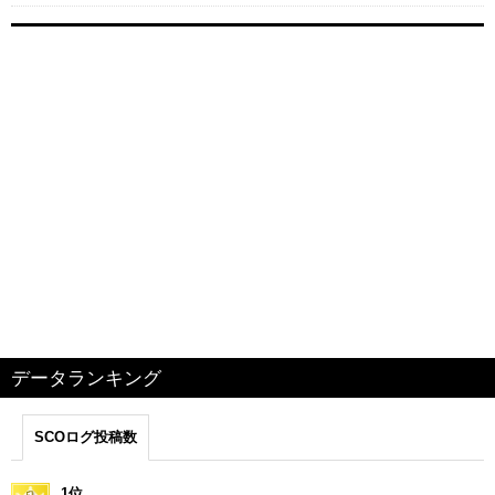
データランキング
SCOログ投稿数
1位