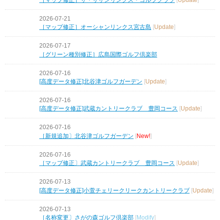
2026-07-21
［マップ修正］オーシャンリンクス宮古島
[
Update
]
2026-07-17
［グリーン種別修正］広島国際ゴルフ倶楽部
2026-07-16
[高度データ修正]北谷津ゴルフガーデン
[
Update
]
2026-07-16
[高度データ修正]武蔵カントリークラブ 豊岡コース
[
Update
]
2026-07-16
［新規追加〕北谷津ゴルフガーデン
[
New!
]
2026-07-16
［マップ修正〕武蔵カントリークラブ 豊岡コース
[
Update
]
2026-07-13
[高度データ修正]小萱チェリークリークカントリークラブ
[
Update
]
2026-07-13
［名称変更〕さがの森ゴルフ倶楽部
[
Modify
]