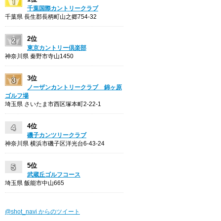
千葉国際カントリークラブ
千葉県 長生郡長柄町山之郷754-32
2位
東京カントリー倶楽部
神奈川県 秦野市寺山1450
3位
ノーザンカントリークラブ 錦ヶ原
ゴルフ場
埼玉県 さいたま市西区塚本町2-22-1
4位
磯子カンツリークラブ
神奈川県 横浜市磯子区洋光台6-43-24
5位
武蔵丘ゴルフコース
埼玉県 飯能市中山665
@shot_navi からのツイート