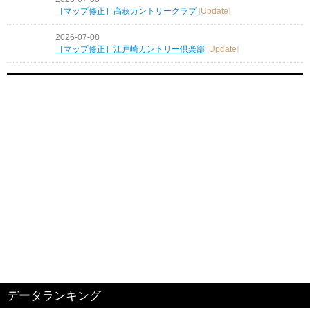
［マップ修正］高萩カントリークラブ
[
Update
]
2026-07-08
［マップ修正］江戸崎カントリー倶楽部
[
Update
]
データランキング