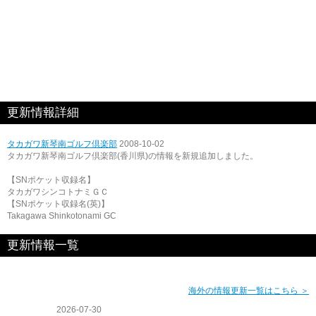
更新情報詳細
タカガワ新琴南ゴルフ倶楽部
2008-10-02
タカガワ新琴南ゴルフ倶楽部(香川県)の情報を新規追加しました。
【SNポケット収録名】
タカガワシンコトナミＧＣ
【SNポケット収録名(英)】
Takagawa Shinkotonami GC
更新情報一覧
海外の情報更新一覧はこちら ＞
2026-07-30