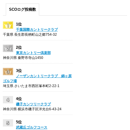
SCOログ投稿数
1位
千葉国際カントリークラブ
千葉県 長生郡長柄町山之郷754-32
2位
東京カントリー倶楽部
神奈川県 秦野市寺山1450
3位
ノーザンカントリークラブ 錦ヶ原
ゴルフ場
埼玉県 さいたま市西区塚本町2-22-1
4位
磯子カンツリークラブ
神奈川県 横浜市磯子区洋光台6-43-24
5位
武蔵丘ゴルフコース