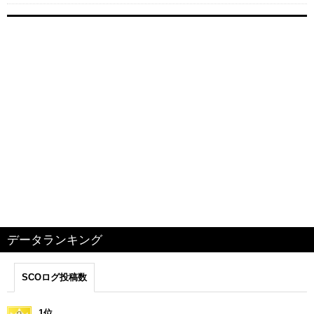
データランキング
SCOログ投稿数
1位