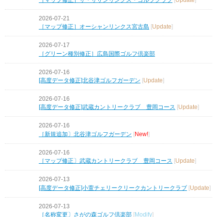
2026-07-21
［マップ修正］オーシャンリンクス宮古島
[
Update
]
2026-07-17
［グリーン種別修正］広島国際ゴルフ倶楽部
2026-07-16
[高度データ修正]北谷津ゴルフガーデン
[
Update
]
2026-07-16
[高度データ修正]武蔵カントリークラブ 豊岡コース
[
Update
]
2026-07-16
［新規追加〕北谷津ゴルフガーデン
[
New!
]
2026-07-16
［マップ修正〕武蔵カントリークラブ 豊岡コース
[
Update
]
2026-07-13
[高度データ修正]小萱チェリークリークカントリークラブ
[
Update
]
2026-07-13
［名称変更〕さがの森ゴルフ倶楽部
[
Modify
]