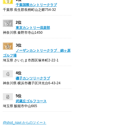
千葉国際カントリークラブ
千葉県 長生郡長柄町山之郷754-32
2位
東京カントリー倶楽部
神奈川県 秦野市寺山1450
3位
ノーザンカントリークラブ 錦ヶ原
ゴルフ場
埼玉県 さいたま市西区塚本町2-22-1
4位
磯子カンツリークラブ
神奈川県 横浜市磯子区洋光台6-43-24
5位
武蔵丘ゴルフコース
埼玉県 飯能市中山665
@shot_navi からのツイート