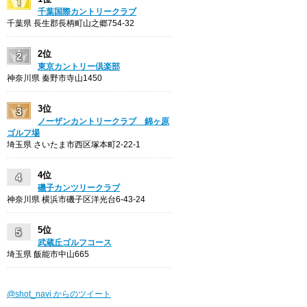
千葉国際カントリークラブ
千葉県 長生郡長柄町山之郷754-32
2位
東京カントリー倶楽部
神奈川県 秦野市寺山1450
3位
ノーザンカントリークラブ 錦ヶ原
ゴルフ場
埼玉県 さいたま市西区塚本町2-22-1
4位
磯子カンツリークラブ
神奈川県 横浜市磯子区洋光台6-43-24
5位
武蔵丘ゴルフコース
埼玉県 飯能市中山665
@shot_navi からのツイート