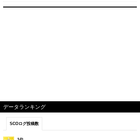
データランキング
SCOログ投稿数
1位