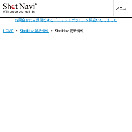
メニュー
お問合せに自動回答する「チャットボット」を開設いたしました
HOME
>
ShotNavi製品情報
>
ShotNavi更新情報