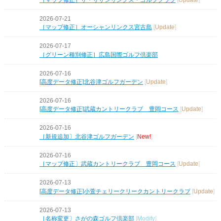
2026-07-21
［マップ修正］オーシャンリンクス宮古島
[
Update
]
2026-07-17
［グリーン種別修正］広島国際ゴルフ倶楽部
2026-07-16
[高度データ修正]北谷津ゴルフガーデン
[
Update
]
2026-07-16
[高度データ修正]武蔵カントリークラブ 豊岡コース
[
Update
]
2026-07-16
［新規追加〕北谷津ゴルフガーデン
[
New!
]
2026-07-16
［マップ修正〕武蔵カントリークラブ 豊岡コース
[
Update
]
2026-07-13
[高度データ修正]小萱チェリークリークカントリークラブ
[
Update
]
2026-07-13
［名称変更〕さがの森ゴルフ倶楽部
[
Modify
]