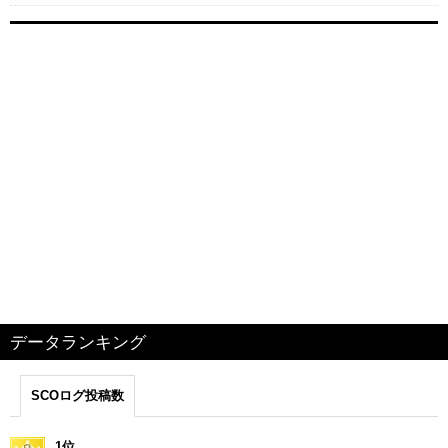
データランキング
SCOログ投稿数
1位