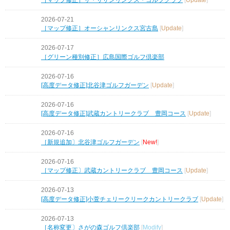
2026-07-21
［マップ修正］オーシャンリンクス宮古島
[
Update
]
2026-07-17
［グリーン種別修正］広島国際ゴルフ倶楽部
2026-07-16
[高度データ修正]北谷津ゴルフガーデン
[
Update
]
2026-07-16
[高度データ修正]武蔵カントリークラブ 豊岡コース
[
Update
]
2026-07-16
［新規追加〕北谷津ゴルフガーデン
[
New!
]
2026-07-16
［マップ修正〕武蔵カントリークラブ 豊岡コース
[
Update
]
2026-07-13
[高度データ修正]小萱チェリークリークカントリークラブ
[
Update
]
2026-07-13
［名称変更〕さがの森ゴルフ倶楽部
[
Modify
]