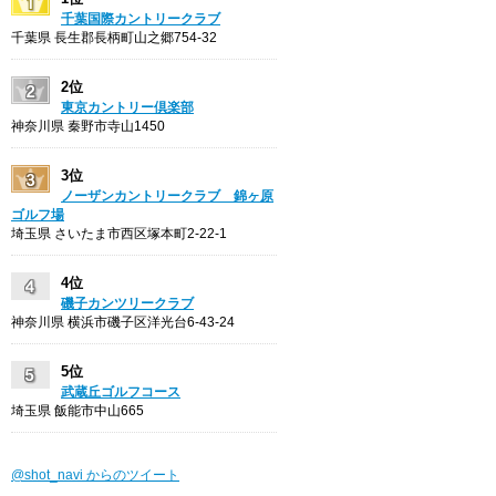
千葉国際カントリークラブ
千葉県 長生郡長柄町山之郷754-32
2位
東京カントリー倶楽部
神奈川県 秦野市寺山1450
3位
ノーザンカントリークラブ 錦ヶ原
ゴルフ場
埼玉県 さいたま市西区塚本町2-22-1
4位
磯子カンツリークラブ
神奈川県 横浜市磯子区洋光台6-43-24
5位
武蔵丘ゴルフコース
埼玉県 飯能市中山665
@shot_navi からのツイート