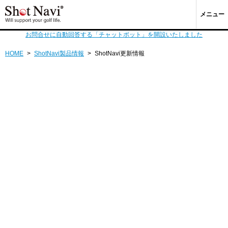
メニュー
お問合せに自動回答する「チャットボット」を開設いたしました
HOME
>
ShotNavi製品情報
>
ShotNavi更新情報