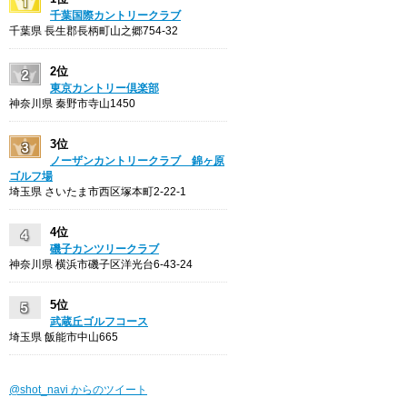
千葉国際カントリークラブ
千葉県 長生郡長柄町山之郷754-32
2位
東京カントリー倶楽部
神奈川県 秦野市寺山1450
3位
ノーザンカントリークラブ 錦ヶ原
ゴルフ場
埼玉県 さいたま市西区塚本町2-22-1
4位
磯子カンツリークラブ
神奈川県 横浜市磯子区洋光台6-43-24
5位
武蔵丘ゴルフコース
埼玉県 飯能市中山665
@shot_navi からのツイート