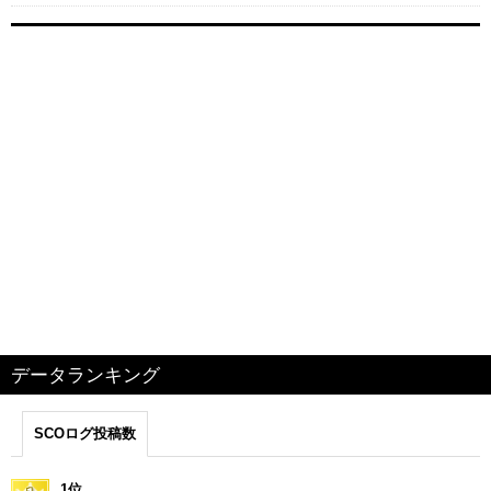
データランキング
SCOログ投稿数
1位