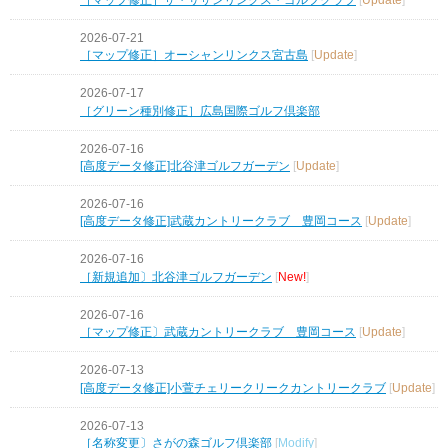
2026-07-21
［マップ修正］オーシャンリンクス宮古島
[
Update
]
2026-07-17
［グリーン種別修正］広島国際ゴルフ倶楽部
2026-07-16
[高度データ修正]北谷津ゴルフガーデン
[
Update
]
2026-07-16
[高度データ修正]武蔵カントリークラブ 豊岡コース
[
Update
]
2026-07-16
［新規追加〕北谷津ゴルフガーデン
[
New!
]
2026-07-16
［マップ修正〕武蔵カントリークラブ 豊岡コース
[
Update
]
2026-07-13
[高度データ修正]小萱チェリークリークカントリークラブ
[
Update
]
2026-07-13
［名称変更〕さがの森ゴルフ倶楽部
[
Modify
]