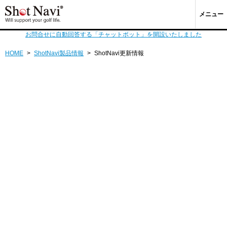
メニュー
お問合せに自動回答する「チャットボット」を開設いたしました
HOME
>
ShotNavi製品情報
>
ShotNavi更新情報