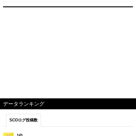
データランキング
SCOログ投稿数
1位