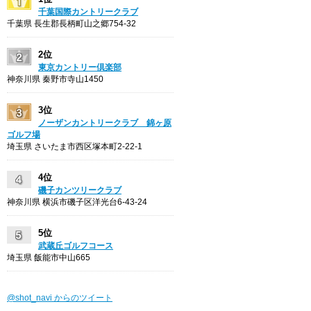
千葉国際カントリークラブ
千葉県 長生郡長柄町山之郷754-32
2位
東京カントリー倶楽部
神奈川県 秦野市寺山1450
3位
ノーザンカントリークラブ 錦ヶ原
ゴルフ場
埼玉県 さいたま市西区塚本町2-22-1
4位
磯子カンツリークラブ
神奈川県 横浜市磯子区洋光台6-43-24
5位
武蔵丘ゴルフコース
埼玉県 飯能市中山665
@shot_navi からのツイート