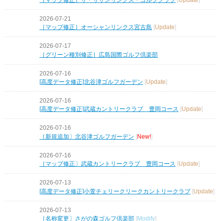
2026-07-21
［マップ修正］オーシャンリンクス宮古島
[
Update
]
2026-07-17
［グリーン種別修正］広島国際ゴルフ倶楽部
2026-07-16
[高度データ修正]北谷津ゴルフガーデン
[
Update
]
2026-07-16
[高度データ修正]武蔵カントリークラブ 豊岡コース
[
Update
]
2026-07-16
［新規追加〕北谷津ゴルフガーデン
[
New!
]
2026-07-16
［マップ修正〕武蔵カントリークラブ 豊岡コース
[
Update
]
2026-07-13
[高度データ修正]小萱チェリークリークカントリークラブ
[
Update
]
2026-07-13
［名称変更〕さがの森ゴルフ倶楽部
[
Modify
]