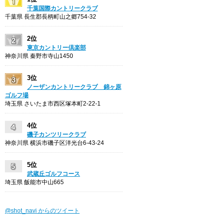
千葉国際カントリークラブ
千葉県 長生郡長柄町山之郷754-32
2位
東京カントリー倶楽部
神奈川県 秦野市寺山1450
3位
ノーザンカントリークラブ 錦ヶ原
ゴルフ場
埼玉県 さいたま市西区塚本町2-22-1
4位
磯子カンツリークラブ
神奈川県 横浜市磯子区洋光台6-43-24
5位
武蔵丘ゴルフコース
埼玉県 飯能市中山665
@shot_navi からのツイート