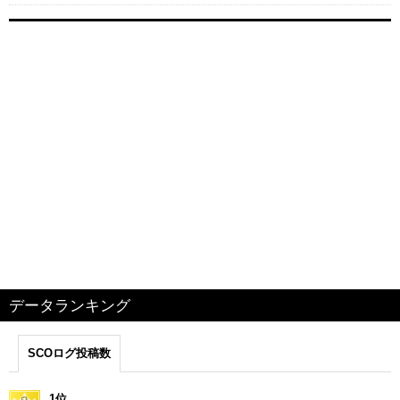
データランキング
SCOログ投稿数
1位