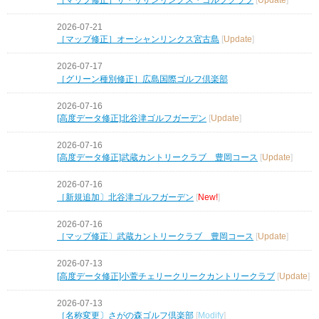
2026-07-21
［マップ修正］オーシャンリンクス宮古島
[
Update
]
2026-07-17
［グリーン種別修正］広島国際ゴルフ倶楽部
2026-07-16
[高度データ修正]北谷津ゴルフガーデン
[
Update
]
2026-07-16
[高度データ修正]武蔵カントリークラブ 豊岡コース
[
Update
]
2026-07-16
［新規追加〕北谷津ゴルフガーデン
[
New!
]
2026-07-16
［マップ修正〕武蔵カントリークラブ 豊岡コース
[
Update
]
2026-07-13
[高度データ修正]小萱チェリークリークカントリークラブ
[
Update
]
2026-07-13
［名称変更〕さがの森ゴルフ倶楽部
[
Modify
]