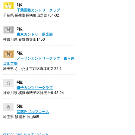
1位
千葉国際カントリークラブ
千葉県 長生郡長柄町山之郷754-32
2位
東京カントリー倶楽部
神奈川県 秦野市寺山1450
3位
ノーザンカントリークラブ 錦ヶ原
ゴルフ場
埼玉県 さいたま市西区塚本町2-22-1
4位
磯子カンツリークラブ
神奈川県 横浜市磯子区洋光台6-43-24
5位
武蔵丘ゴルフコース
埼玉県 飯能市中山665
@shot_navi からのツイート