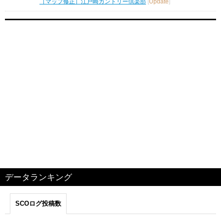
［マップ修正］江戸崎カントリー倶楽部
[
Update
]
データランキング
SCOログ投稿数