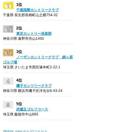
1位
千葉国際カントリークラブ
千葉県 長生郡長柄町山之郷754-32
2位
東京カントリー倶楽部
神奈川県 秦野市寺山1450
3位
ノーザンカントリークラブ 錦ヶ原
ゴルフ場
埼玉県 さいたま市西区塚本町2-22-1
4位
磯子カンツリークラブ
神奈川県 横浜市磯子区洋光台6-43-24
5位
武蔵丘ゴルフコース
埼玉県 飯能市中山665
@shot_navi からのツイート