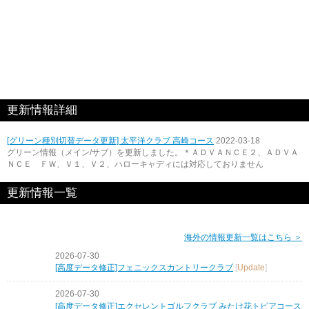
更新情報詳細
[グリーン種別切替データ更新] 太平洋クラブ 高崎コース
2022-03-18
グリーン情報（メイン/サブ）を更新しました。＊ＡＤＶＡＮＣＥ２、ＡＤＶＡ
ＮＣＥ ＦＷ、Ｖ１、Ｖ２、ハローキャディには対応しておりません
更新情報一覧
海外の情報更新一覧はこちら ＞
2026-07-30
[高度データ修正]フェニックスカントリークラブ
[
Update
]
2026-07-30
[高度データ修正]エクセレントゴルフクラブ みたけ花トピアコース