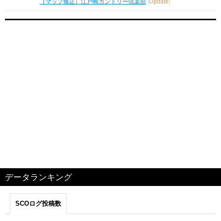
［マップ修正］江戸崎カントリー倶楽部
[
Update
]
データランキング
SCOログ投稿数