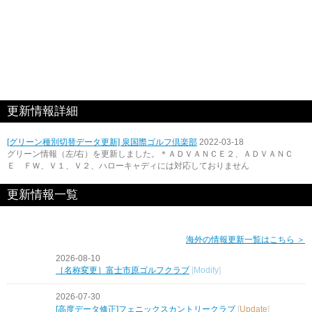
更新情報詳細
[グリーン種別切替データ更新] 泉国際ゴルフ倶楽部
2022-03-18
グリーン情報（左/右）を更新しました。＊ＡＤＶＡＮＣＥ２、ＡＤＶＡＮＣ
Ｅ ＦＷ、Ｖ１、Ｖ２、ハローキャディには対応しておりません
更新情報一覧
海外の情報更新一覧はこちら ＞
2026-08-10
［名称変更］富士市原ゴルフクラブ
[
Modify
]
2026-07-30
[高度データ修正]フェニックスカントリークラブ
[
Update
]