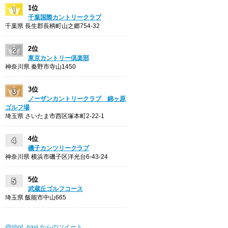
1位
千葉国際カントリークラブ
千葉県 長生郡長柄町山之郷754-32
2位
東京カントリー倶楽部
神奈川県 秦野市寺山1450
3位
ノーザンカントリークラブ 錦ヶ原
ゴルフ場
埼玉県 さいたま市西区塚本町2-22-1
4位
磯子カンツリークラブ
神奈川県 横浜市磯子区洋光台6-43-24
5位
武蔵丘ゴルフコース
埼玉県 飯能市中山665
@shot_navi からのツイート