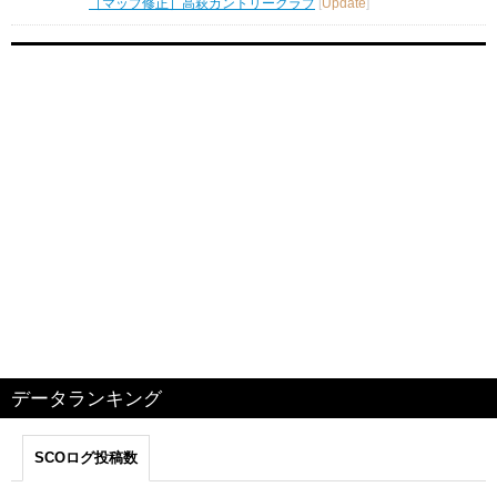
［マップ修正］高萩カントリークラブ
[
Update
]
データランキング
SCOログ投稿数