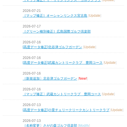
2026-07-21
［マップ修正］オーシャンリンクス宮古島
[
Update
]
2026-07-17
［グリーン種別修正］広島国際ゴルフ倶楽部
2026-07-16
[高度データ修正]北谷津ゴルフガーデン
[
Update
]
2026-07-16
[高度データ修正]武蔵カントリークラブ 豊岡コース
[
Update
]
2026-07-16
［新規追加〕北谷津ゴルフガーデン
[
New!
]
2026-07-16
［マップ修正〕武蔵カントリークラブ 豊岡コース
[
Update
]
2026-07-13
[高度データ修正]小萱チェリークリークカントリークラブ
[
Update
]
2026-07-13
［名称変更〕さがの森ゴルフ倶楽部
[
Modify
]