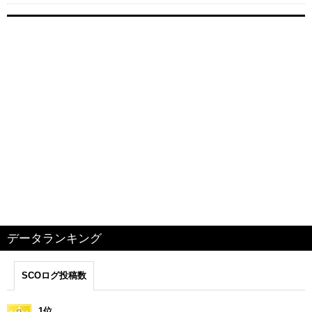
データランキング
SCOログ投稿数
1位