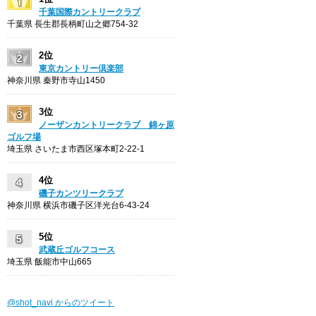
千葉国際カントリークラブ
千葉県 長生郡長柄町山之郷754-32
2位
東京カントリー倶楽部
神奈川県 秦野市寺山1450
3位
ノーザンカントリークラブ 錦ヶ原
ゴルフ場
埼玉県 さいたま市西区塚本町2-22-1
4位
磯子カンツリークラブ
神奈川県 横浜市磯子区洋光台6-43-24
5位
武蔵丘ゴルフコース
埼玉県 飯能市中山665
@shot_navi からのツイート