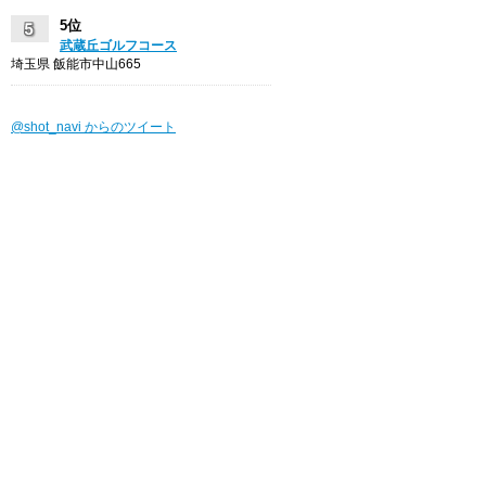
5位
武蔵丘ゴルフコース
埼玉県 飯能市中山665
@shot_navi からのツイート