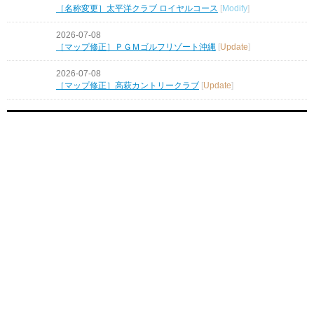
［名称変更］太平洋クラブ ロイヤルコース
[
Modify
]
2026-07-08
［マップ修正］ＰＧＭゴルフリゾート沖縄
[
Update
]
2026-07-08
［マップ修正］高萩カントリークラブ
[
Update
]