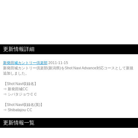
更新情報詳細
新発田城カントリー倶楽部
2011-11-15
新発田城カントリー倶楽部(新潟県)をShot Navi Advance対応コースとして新規
追加しました。
【Shot Navi収録名】
⇒ 新発田城CC
⇒ シバタジョウＣＣ
【Shot Navi収録名(英)】
⇒ Shibatajou CC
更新情報一覧