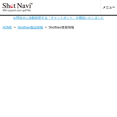
メニュー
お問合せに自動回答する「チャットボット」を開設いたしました
HOME
>
ShotNavi製品情報
>
ShotNavi更新情報