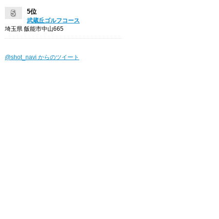
5位
武蔵丘ゴルフコース
埼玉県 飯能市中山665
@shot_navi からのツイート