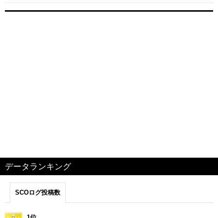
データランキング
SCOログ投稿数
1位