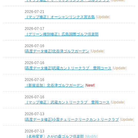
2026-07-21
［マップ修正］オーシャンリンクス宮古島
[
Update
]
2026-07-17
［グリーン種別修正］広島国際ゴルフ倶楽部
2026-07-16
[高度データ修正]北谷津ゴルフガーデン
[
Update
]
2026-07-16
[高度データ修正]武蔵カントリークラブ 豊岡コース
[
Update
]
2026-07-16
［新規追加〕北谷津ゴルフガーデン
[
New!
]
2026-07-16
［マップ修正〕武蔵カントリークラブ 豊岡コース
[
Update
]
2026-07-13
[高度データ修正]小萱チェリークリークカントリークラブ
[
Update
]
2026-07-13
［名称変更〕さがの森ゴルフ倶楽部
[
Modify
]