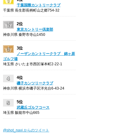
千葉国際カントリークラブ
千葉県 長生郡長柄町山之郷754-32
2位
東京カントリー倶楽部
神奈川県 秦野市寺山1450
3位
ノーザンカントリークラブ 錦ヶ原
ゴルフ場
埼玉県 さいたま市西区塚本町2-22-1
4位
磯子カンツリークラブ
神奈川県 横浜市磯子区洋光台6-43-24
5位
武蔵丘ゴルフコース
埼玉県 飯能市中山665
@shot_navi からのツイート