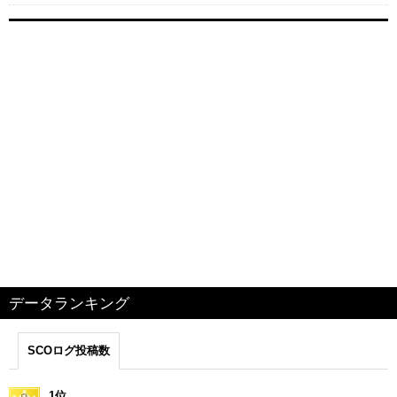
データランキング
SCOログ投稿数
1位