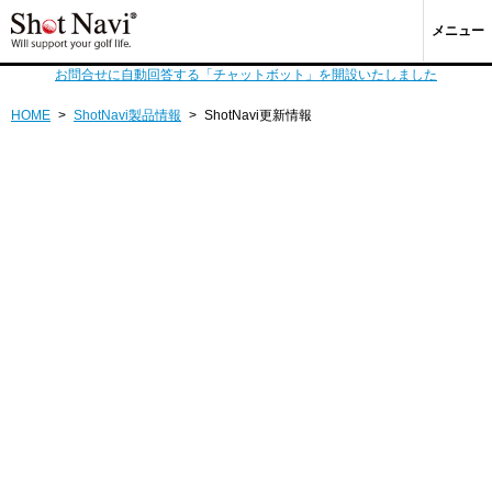
メニュー
お問合せに自動回答する「チャットボット」を開設いたしました
HOME
>
ShotNavi製品情報
>
ShotNavi更新情報