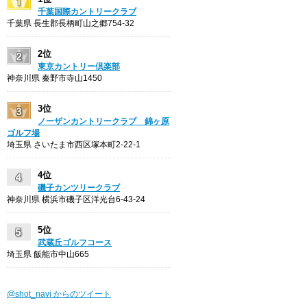
千葉国際カントリークラブ
千葉県 長生郡長柄町山之郷754-32
2位
東京カントリー倶楽部
神奈川県 秦野市寺山1450
3位
ノーザンカントリークラブ 錦ヶ原
ゴルフ場
埼玉県 さいたま市西区塚本町2-22-1
4位
磯子カンツリークラブ
神奈川県 横浜市磯子区洋光台6-43-24
5位
武蔵丘ゴルフコース
埼玉県 飯能市中山665
@shot_navi からのツイート