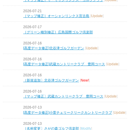
2026-07-21
［マップ修正］オーシャンリンクス宮古島
[
Update
]
2026-07-17
［グリーン種別修正］広島国際ゴルフ倶楽部
2026-07-16
[高度データ修正]北谷津ゴルフガーデン
[
Update
]
2026-07-16
[高度データ修正]武蔵カントリークラブ 豊岡コース
[
Update
]
2026-07-16
［新規追加〕北谷津ゴルフガーデン
[
New!
]
2026-07-16
［マップ修正〕武蔵カントリークラブ 豊岡コース
[
Update
]
2026-07-13
[高度データ修正]小萱チェリークリークカントリークラブ
[
Update
]
2026-07-13
［名称変更〕さがの森ゴルフ倶楽部
[
Modify
]