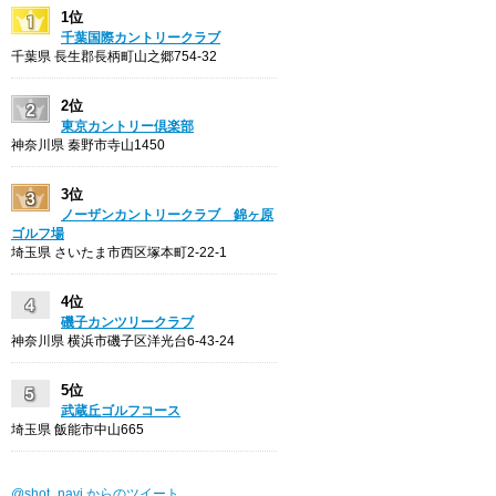
1位
千葉国際カントリークラブ
千葉県 長生郡長柄町山之郷754-32
2位
東京カントリー倶楽部
神奈川県 秦野市寺山1450
3位
ノーザンカントリークラブ 錦ヶ原
ゴルフ場
埼玉県 さいたま市西区塚本町2-22-1
4位
磯子カンツリークラブ
神奈川県 横浜市磯子区洋光台6-43-24
5位
武蔵丘ゴルフコース
埼玉県 飯能市中山665
@shot_navi からのツイート