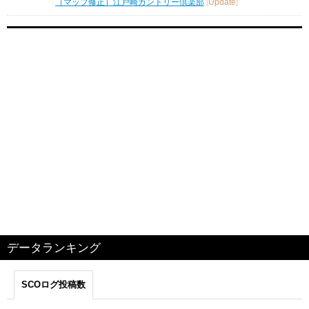
［マップ修正］江戸崎カントリー倶楽部
[
Update
]
データランキング
SCOログ投稿数