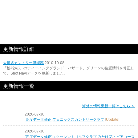
更新情報詳細
大博多カントリー倶楽部
2010-10-08
「桧/松/杉」のティーインググランド、ハザード、グリーンの位置情報を修正し
て、Shot Naviデータを更新しました。
更新情報一覧
海外の情報更新一覧はこちら ＞
2026-07-30
[高度データ修正]フェニックスカントリークラブ
[
Update
]
2026-07-30
[高度データ修正]エクセレントゴルフクラブ みたけ花トピアコース