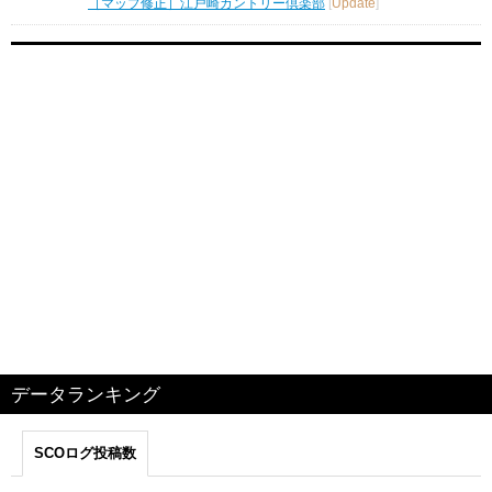
［マップ修正］江戸崎カントリー倶楽部
[
Update
]
データランキング
SCOログ投稿数