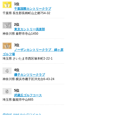
1位
千葉国際カントリークラブ
千葉県 長生郡長柄町山之郷754-32
2位
東京カントリー倶楽部
神奈川県 秦野市寺山1450
3位
ノーザンカントリークラブ 錦ヶ原
ゴルフ場
埼玉県 さいたま市西区塚本町2-22-1
4位
磯子カンツリークラブ
神奈川県 横浜市磯子区洋光台6-43-24
5位
武蔵丘ゴルフコース
埼玉県 飯能市中山665
@shot_navi からのツイート