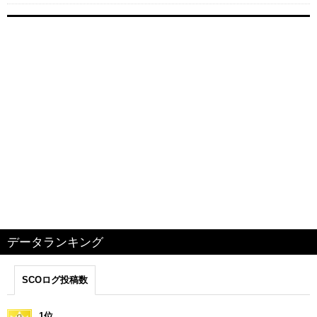
データランキング
SCOログ投稿数
1位