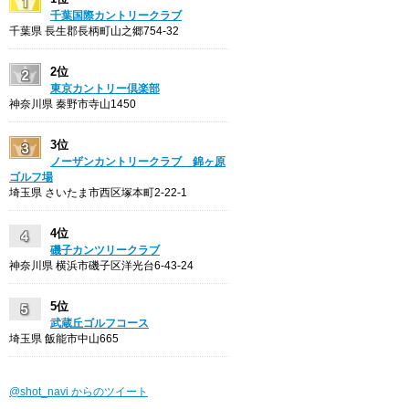
千葉国際カントリークラブ
千葉県 長生郡長柄町山之郷754-32
2位
東京カントリー倶楽部
神奈川県 秦野市寺山1450
3位
ノーザンカントリークラブ 錦ヶ原
ゴルフ場
埼玉県 さいたま市西区塚本町2-22-1
4位
磯子カンツリークラブ
神奈川県 横浜市磯子区洋光台6-43-24
5位
武蔵丘ゴルフコース
埼玉県 飯能市中山665
@shot_navi からのツイート