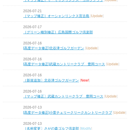
2026-07-21
［マップ修正］オーシャンリンクス宮古島
[
Update
]
2026-07-17
［グリーン種別修正］広島国際ゴルフ倶楽部
2026-07-16
[高度データ修正]北谷津ゴルフガーデン
[
Update
]
2026-07-16
[高度データ修正]武蔵カントリークラブ 豊岡コース
[
Update
]
2026-07-16
［新規追加〕北谷津ゴルフガーデン
[
New!
]
2026-07-16
［マップ修正〕武蔵カントリークラブ 豊岡コース
[
Update
]
2026-07-13
[高度データ修正]小萱チェリークリークカントリークラブ
[
Update
]
2026-07-13
［名称変更〕さがの森ゴルフ倶楽部
[
Modify
]