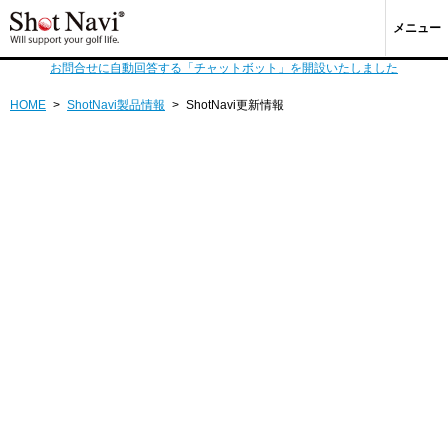
メニュー
お問合せに自動回答する「チャットボット」を開設いたしました
HOME
>
ShotNavi製品情報
>
ShotNavi更新情報