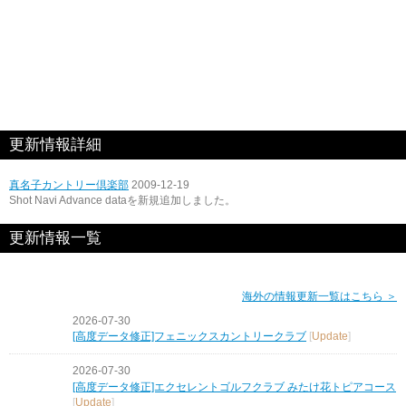
更新情報詳細
真名子カントリー倶楽部
2009-12-19
Shot Navi Advance dataを新規追加しました。
更新情報一覧
海外の情報更新一覧はこちら ＞
2026-07-30
[高度データ修正]フェニックスカントリークラブ
[
Update
]
2026-07-30
[高度データ修正]エクセレントゴルフクラブ みたけ花トピアコース
[
Update
]