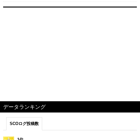
データランキング
SCOログ投稿数
1位