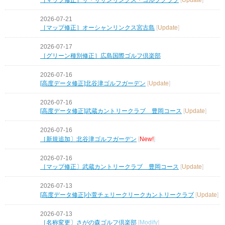
2026-07-21
［マップ修正］オーシャンリンクス宮古島
[
Update
]
2026-07-17
［グリーン種別修正］広島国際ゴルフ倶楽部
2026-07-16
[高度データ修正]北谷津ゴルフガーデン
[
Update
]
2026-07-16
[高度データ修正]武蔵カントリークラブ 豊岡コース
[
Update
]
2026-07-16
［新規追加〕北谷津ゴルフガーデン
[
New!
]
2026-07-16
［マップ修正〕武蔵カントリークラブ 豊岡コース
[
Update
]
2026-07-13
[高度データ修正]小萱チェリークリークカントリークラブ
[
Update
]
2026-07-13
［名称変更〕さがの森ゴルフ倶楽部
[
Modify
]