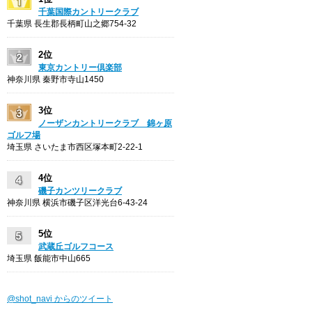
千葉国際カントリークラブ
千葉県 長生郡長柄町山之郷754-32
2位
東京カントリー倶楽部
神奈川県 秦野市寺山1450
3位
ノーザンカントリークラブ 錦ヶ原
ゴルフ場
埼玉県 さいたま市西区塚本町2-22-1
4位
磯子カンツリークラブ
神奈川県 横浜市磯子区洋光台6-43-24
5位
武蔵丘ゴルフコース
埼玉県 飯能市中山665
@shot_navi からのツイート