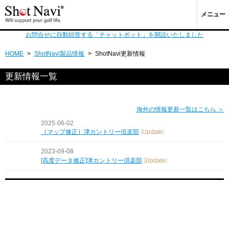
メニュー
お問合せに自動回答する「チャットボット」を開設いたしました
HOME
>
ShotNavi製品情報
>
ShotNavi更新情報
更新情報一覧
海外の情報更新一覧はこちら ＞
2025-06-02
［マップ修正］津カントリー倶楽部
[
Update
]
2023-09-08
[高度データ修正]津カントリー倶楽部
[
Update
]