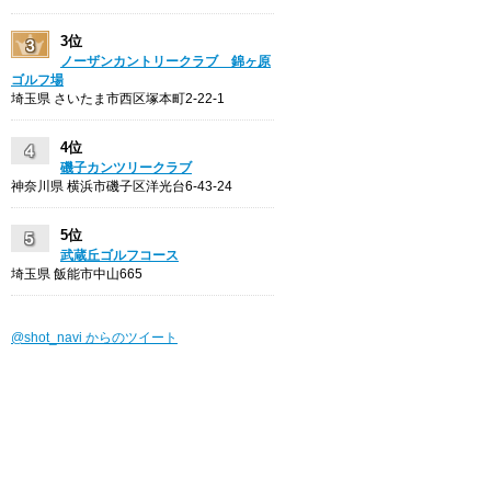
3位
ノーザンカントリークラブ 錦ヶ原
ゴルフ場
埼玉県 さいたま市西区塚本町2-22-1
4位
磯子カンツリークラブ
神奈川県 横浜市磯子区洋光台6-43-24
5位
武蔵丘ゴルフコース
埼玉県 飯能市中山665
@shot_navi からのツイート