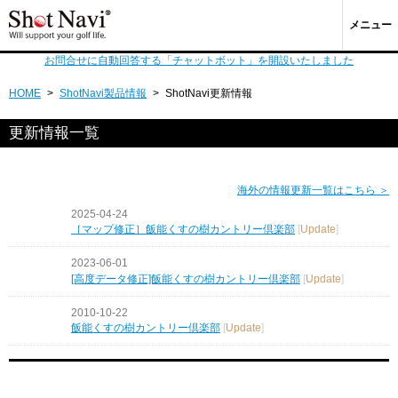
メニュー
お問合せに自動回答する「チャットボット」を開設いたしました
HOME
>
ShotNavi製品情報
>
ShotNavi更新情報
更新情報一覧
海外の情報更新一覧はこちら ＞
2025-04-24
［マップ修正］飯能くすの樹カントリー倶楽部
[
Update
]
2023-06-01
[高度データ修正]飯能くすの樹カントリー倶楽部
[
Update
]
2010-10-22
飯能くすの樹カントリー倶楽部
[
Update
]