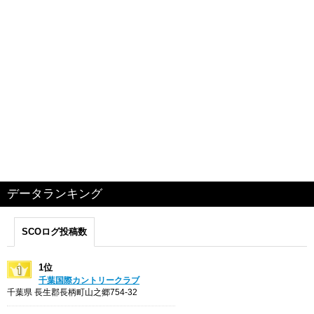
データランキング
SCOログ投稿数
1位
千葉国際カントリークラブ
千葉県 長生郡長柄町山之郷754-32