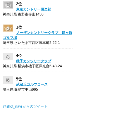
2位
東京カントリー倶楽部
神奈川県 秦野市寺山1450
3位
ノーザンカントリークラブ 錦ヶ原
ゴルフ場
埼玉県 さいたま市西区塚本町2-22-1
4位
磯子カンツリークラブ
神奈川県 横浜市磯子区洋光台6-43-24
5位
武蔵丘ゴルフコース
埼玉県 飯能市中山665
@shot_navi からのツイート