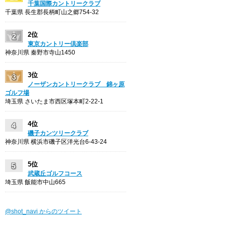
千葉国際カントリークラブ
千葉県 長生郡長柄町山之郷754-32
2位
東京カントリー倶楽部
神奈川県 秦野市寺山1450
3位
ノーザンカントリークラブ 錦ヶ原
ゴルフ場
埼玉県 さいたま市西区塚本町2-22-1
4位
磯子カンツリークラブ
神奈川県 横浜市磯子区洋光台6-43-24
5位
武蔵丘ゴルフコース
埼玉県 飯能市中山665
@shot_navi からのツイート