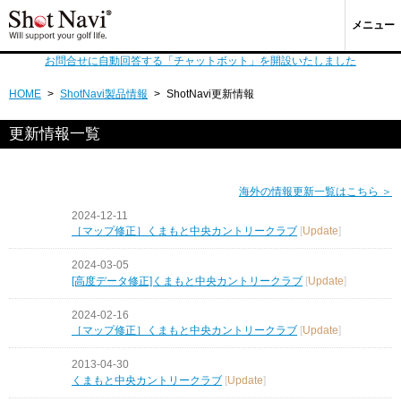
メニュー
お問合せに自動回答する「チャットボット」を開設いたしました
HOME
>
ShotNavi製品情報
>
ShotNavi更新情報
更新情報一覧
海外の情報更新一覧はこちら ＞
2024-12-11
［マップ修正］くまもと中央カントリークラブ
[
Update
]
2024-03-05
[高度データ修正]くまもと中央カントリークラブ
[
Update
]
2024-02-16
［マップ修正］くまもと中央カントリークラブ
[
Update
]
2013-04-30
くまもと中央カントリークラブ
[
Update
]