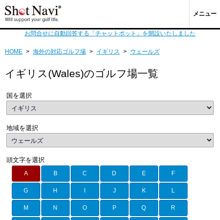
メニュー
お問合せに自動回答する「チャットボット」を開設いたしました
HOME
>
海外の対応ゴルフ場
>
イギリス
>
ウェールズ
イギリス(Wales)のゴルフ場一覧
国を選択
地域を選択
頭文字を選択
A
B
C
D
E
F
G
H
I
J
K
L
M
N
O
P
Q
R