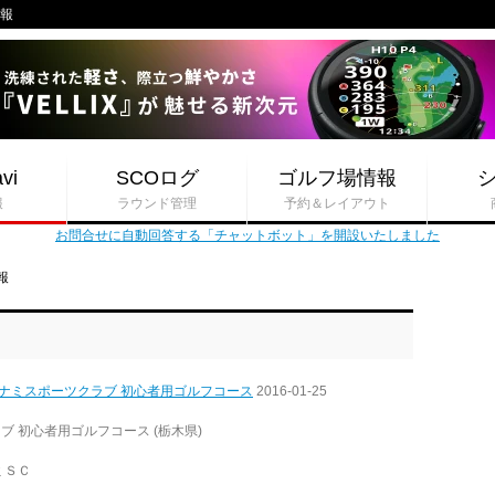
情報
vi
SCOログ
ゴルフ場情報
報
ラウンド管理
予約＆レイアウト
お問合せに自動回答する「チャットボット」を開設いたしました
報
コナミスポーツクラブ 初心者用ゴルフコース
2016-01-25
 初心者用ゴルフコース (栃木県)
ミＳＣ