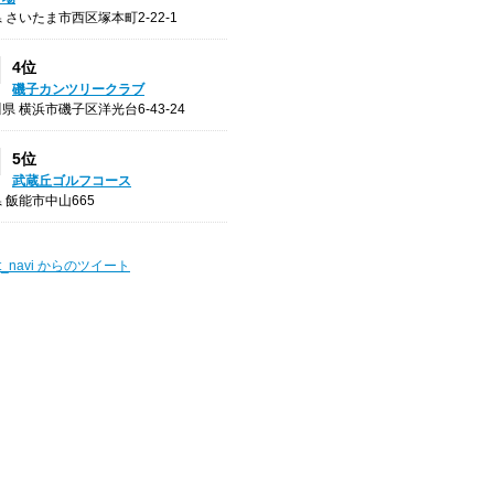
 さいたま市西区塚本町2-22-1
4位
磯子カンツリークラブ
県 横浜市磯子区洋光台6-43-24
5位
武蔵丘ゴルフコース
 飯能市中山665
t_navi からのツイート