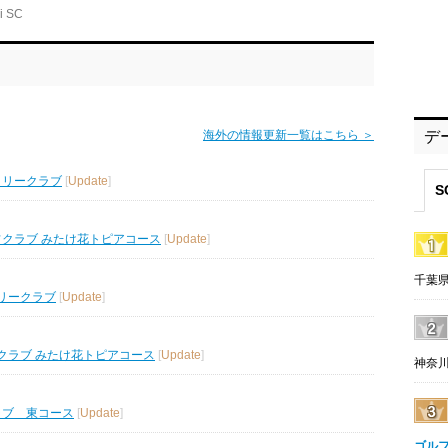
i SC
海外の情報更新一覧はこちら ＞
デ
トリークラブ
[
Update
]
S
フクラブ みたけ花トピアコース
[
Update
]
千葉県
リークラブ
[
Update
]
クラブ みたけ花トピアコース
[
Update
]
神奈川
ラブ 東コース
[
Update
]
ゴル