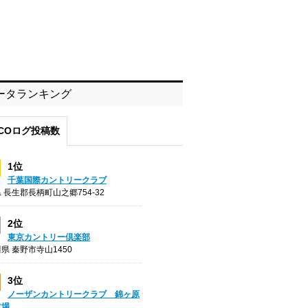
ータランキング
COログ投稿数
1位
千葉国際カントリークラブ
 長生郡長柄町山之郷754-32
2位
東京カントリー倶楽部
県 秦野市寺山1450
3位
ノーザンカントリークラブ 錦ヶ原
フ場