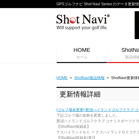
GPSゴルフナビ Shot Navi Series のデータ更新
HOME
ShotNa
ホーム
製品情
HOME
>
ShotNavi製品情報
>
ShotNavi更新情
更新情報詳細
[ゴルフ場名変更] 那須ハイランドゴルフクラブ 
下記ゴルフ場の名称を変更しました。
那須ハイランドゴルフクラブ コナミスポーツクラブ
【ShotNavi収録名】
ナスハイランドＧＣ ⇒ ナスハイランドＧＣコナ
【ShotNavi収録名(英)】