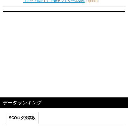
［マップ修正］江戸崎カントリー倶楽部
[
Update
]
データランキング
SCOログ投稿数