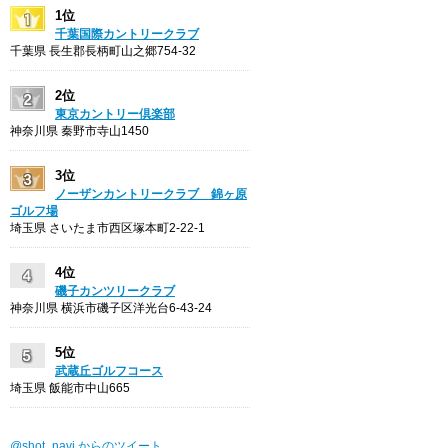
1位
千葉国際カントリークラブ
千葉県 長生郡長柄町山之郷754-32
2位
東京カントリー倶楽部
神奈川県 秦野市寺山1450
3位
ノーザンカントリークラブ 錦ヶ原
ゴルフ場
埼玉県 さいたま市西区塚本町2-22-1
4位
磯子カンツリークラブ
神奈川県 横浜市磯子区洋光台6-43-24
5位
武蔵丘ゴルフコース
埼玉県 飯能市中山665
@shot_navi からのツイート