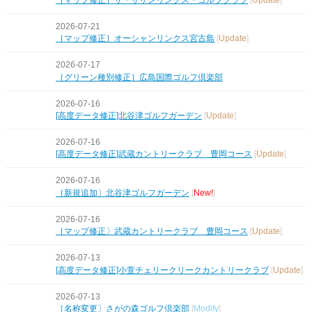
2026-07-21
［マップ修正］オーシャンリンクス宮古島
[
Update
]
2026-07-17
［グリーン種別修正］広島国際ゴルフ倶楽部
2026-07-16
[高度データ修正]北谷津ゴルフガーデン
[
Update
]
2026-07-16
[高度データ修正]武蔵カントリークラブ 豊岡コース
[
Update
]
2026-07-16
［新規追加〕北谷津ゴルフガーデン
[
New!
]
2026-07-16
［マップ修正〕武蔵カントリークラブ 豊岡コース
[
Update
]
2026-07-13
[高度データ修正]小萱チェリークリークカントリークラブ
[
Update
]
2026-07-13
［名称変更〕さがの森ゴルフ倶楽部
[
Modify
]