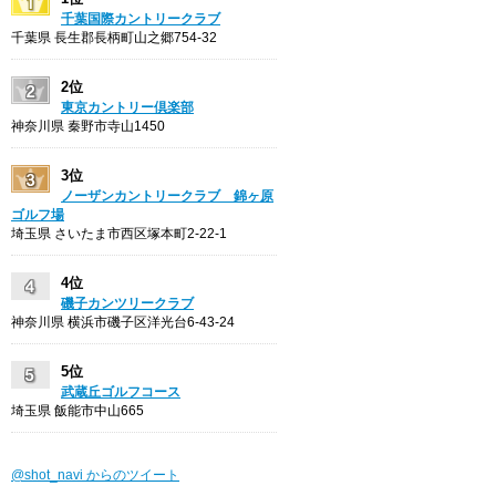
千葉国際カントリークラブ
千葉県 長生郡長柄町山之郷754-32
2位
東京カントリー倶楽部
神奈川県 秦野市寺山1450
3位
ノーザンカントリークラブ 錦ヶ原
ゴルフ場
埼玉県 さいたま市西区塚本町2-22-1
4位
磯子カンツリークラブ
神奈川県 横浜市磯子区洋光台6-43-24
5位
武蔵丘ゴルフコース
埼玉県 飯能市中山665
@shot_navi からのツイート