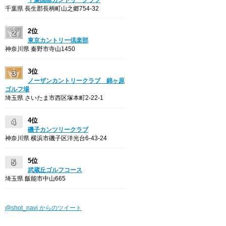
千葉県 長生郡長柄町山之郷754-32
2位
東京カントリー倶楽部
神奈川県 秦野市寺山1450
3位
ノーザンカントリークラブ 錦ヶ原
ゴルフ場
埼玉県 さいたま市西区塚本町2-22-1
4位
磯子カンツリークラブ
神奈川県 横浜市磯子区洋光台6-43-24
5位
武蔵丘ゴルフコース
埼玉県 飯能市中山665
@shot_navi からのツイート