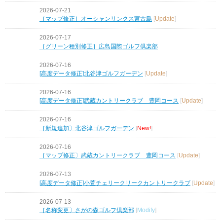
2026-07-21
［マップ修正］オーシャンリンクス宮古島
[
Update
]
2026-07-17
［グリーン種別修正］広島国際ゴルフ倶楽部
2026-07-16
[高度データ修正]北谷津ゴルフガーデン
[
Update
]
2026-07-16
[高度データ修正]武蔵カントリークラブ 豊岡コース
[
Update
]
2026-07-16
［新規追加〕北谷津ゴルフガーデン
[
New!
]
2026-07-16
［マップ修正〕武蔵カントリークラブ 豊岡コース
[
Update
]
2026-07-13
[高度データ修正]小萱チェリークリークカントリークラブ
[
Update
]
2026-07-13
［名称変更〕さがの森ゴルフ倶楽部
[
Modify
]