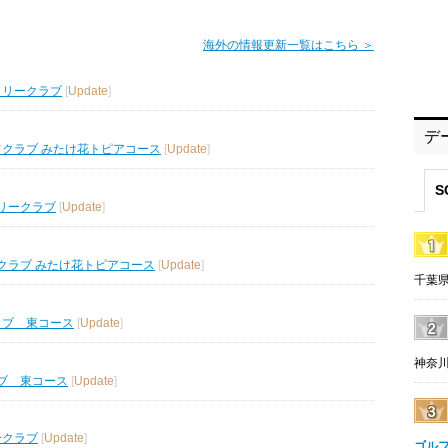
海外の情報更新一覧はこちら ＞
トリークラブ
[
Update
]
デ
フクラブ みたけ花トピアコース
[
Update
]
S
リークラブ
[
Update
]
クラブ みたけ花トピアコース
[
Update
]
千葉県
ラブ 東コース
[
Update
]
神奈川
ブ 東コース
[
Update
]
ークラブ
[
Update
]
ゴル