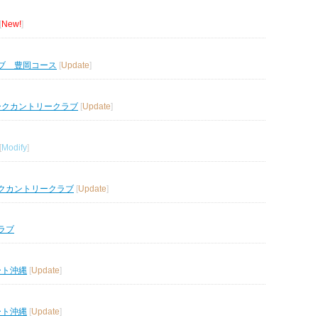
[
New!
]
ブ 豊岡コース
[
Update
]
ークカントリークラブ
[
Update
]
[
Modify
]
クカントリークラブ
[
Update
]
ラブ
ート沖縄
[
Update
]
ート沖縄
[
Update
]