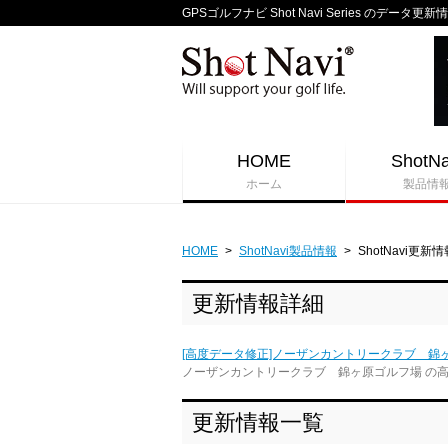
GPSゴルフナビ Shot Navi Series のデータ更新
HOME
ShotNa
ホーム
製品情
HOME
>
ShotNavi製品情報
>
ShotNavi更新情
更新情報詳細
[高度データ修正]ノーザンカントリークラブ 錦
ノーザンカントリークラブ 錦ヶ原ゴルフ場 の
更新情報一覧