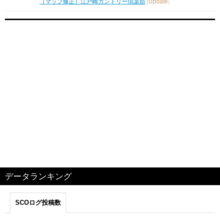
［マップ修正］江戸崎カントリー倶楽部
[
Update
]
データランキング
SCOログ投稿数