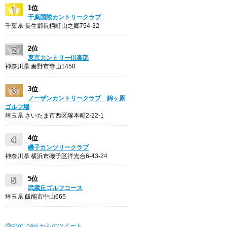
1位
千葉国際カントリークラブ
千葉県 長生郡長柄町山之郷754-32
2位
東京カントリー倶楽部
神奈川県 秦野市寺山1450
3位
ノーザンカントリークラブ 錦ヶ原
ゴルフ場
埼玉県 さいたま市西区塚本町2-22-1
4位
磯子カンツリークラブ
神奈川県 横浜市磯子区洋光台6-43-24
5位
武蔵丘ゴルフコース
埼玉県 飯能市中山665
@shot_navi からのツイート