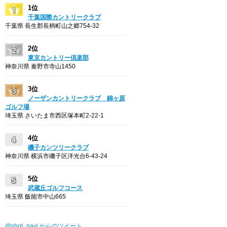
1位
千葉国際カントリークラブ
千葉県 長生郡長柄町山之郷754-32
2位
東京カントリー倶楽部
神奈川県 秦野市寺山1450
3位
ノーザンカントリークラブ 錦ヶ原
ゴルフ場
埼玉県 さいたま市西区塚本町2-22-1
4位
磯子カンツリークラブ
神奈川県 横浜市磯子区洋光台6-43-24
5位
武蔵丘ゴルフコース
埼玉県 飯能市中山665
@shot_navi からのツイート