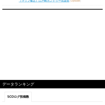
［マップ修正］江戸崎カントリー倶楽部
[
Update
]
データランキング
SCOログ投稿数