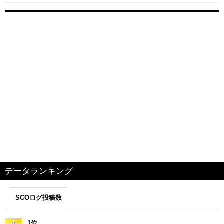
データランキング
SCOログ投稿数
1位