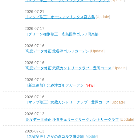
2026-07-21
［マップ修正］オーシャンリンクス宮古島
[
Update
]
2026-07-17
［グリーン種別修正］広島国際ゴルフ倶楽部
2026-07-16
[高度データ修正]北谷津ゴルフガーデン
[
Update
]
2026-07-16
[高度データ修正]武蔵カントリークラブ 豊岡コース
[
Update
]
2026-07-16
［新規追加〕北谷津ゴルフガーデン
[
New!
]
2026-07-16
［マップ修正〕武蔵カントリークラブ 豊岡コース
[
Update
]
2026-07-13
[高度データ修正]小萱チェリークリークカントリークラブ
[
Update
]
2026-07-13
［名称変更〕さがの森ゴルフ倶楽部
[
Modify
]