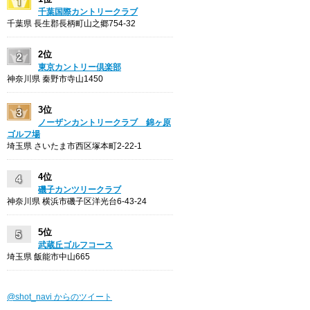
千葉国際カントリークラブ
千葉県 長生郡長柄町山之郷754-32
2位
東京カントリー倶楽部
神奈川県 秦野市寺山1450
3位
ノーザンカントリークラブ 錦ヶ原
ゴルフ場
埼玉県 さいたま市西区塚本町2-22-1
4位
磯子カンツリークラブ
神奈川県 横浜市磯子区洋光台6-43-24
5位
武蔵丘ゴルフコース
埼玉県 飯能市中山665
@shot_navi からのツイート