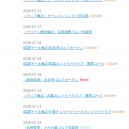
2026-07-21
［マップ修正］オーシャンリンクス宮古島
[
Update
]
2026-07-17
［グリーン種別修正］広島国際ゴルフ倶楽部
2026-07-16
[高度データ修正]北谷津ゴルフガーデン
[
Update
]
2026-07-16
[高度データ修正]武蔵カントリークラブ 豊岡コース
[
Update
]
2026-07-16
［新規追加〕北谷津ゴルフガーデン
[
New!
]
2026-07-16
［マップ修正〕武蔵カントリークラブ 豊岡コース
[
Update
]
2026-07-13
[高度データ修正]小萱チェリークリークカントリークラブ
[
Update
]
2026-07-13
［名称変更〕さがの森ゴルフ倶楽部
[
Modify
]