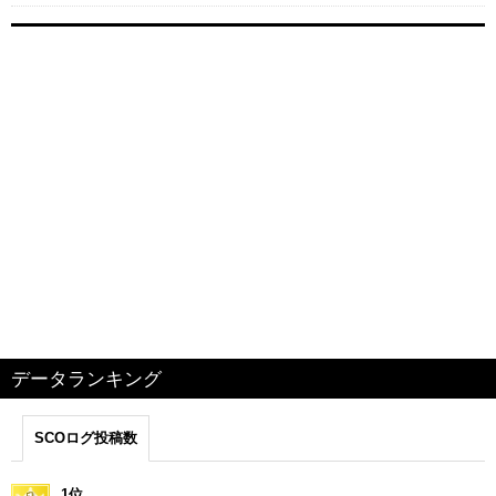
データランキング
SCOログ投稿数
1位