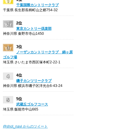
千葉国際カントリークラブ
千葉県 長生郡長柄町山之郷754-32
2位
東京カントリー倶楽部
神奈川県 秦野市寺山1450
3位
ノーザンカントリークラブ 錦ヶ原
ゴルフ場
埼玉県 さいたま市西区塚本町2-22-1
4位
磯子カンツリークラブ
神奈川県 横浜市磯子区洋光台6-43-24
5位
武蔵丘ゴルフコース
埼玉県 飯能市中山665
@shot_navi からのツイート