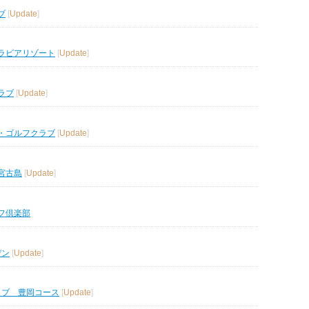
ブ
[
Update
]
ラビアリゾート
[
Update
]
ラブ
[
Update
]
・ゴルフクラブ
[
Update
]
宮古島
[
Update
]
フ倶楽部
デン
[
Update
]
ラブ 豊岡コース
[
Update
]