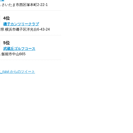
 さいたま市西区塚本町2-22-1
4位
磯子カンツリークラブ
県 横浜市磯子区洋光台6-43-24
5位
武蔵丘ゴルフコース
 飯能市中山665
t_navi からのツイート