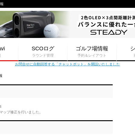
情報
vi
SCOログ
ゴルフ場情報
報
ラウンド管理
予約＆レイアウト
お問合せに自動回答する「チャットボット」を開設いたしました
報
4
マップ修正を行いました。