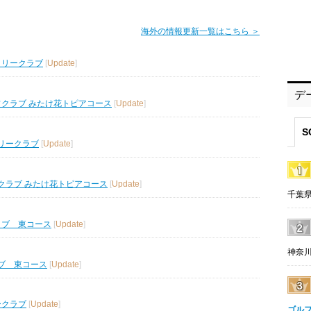
海外の情報更新一覧はこちら ＞
トリークラブ
[
Update
]
デ
フクラブ みたけ花トピアコース
[
Update
]
S
リークラブ
[
Update
]
クラブ みたけ花トピアコース
[
Update
]
千葉県
ラブ 東コース
[
Update
]
神奈川
ブ 東コース
[
Update
]
ークラブ
[
Update
]
ゴル