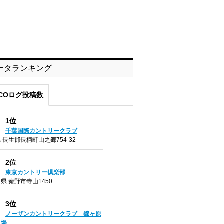
ータランキング
COログ投稿数
1位
千葉国際カントリークラブ
 長生郡長柄町山之郷754-32
2位
東京カントリー倶楽部
県 秦野市寺山1450
3位
ノーザンカントリークラブ 錦ヶ原
フ場