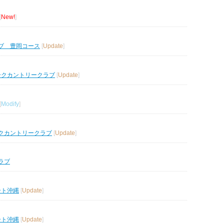
[
New!
]
ブ 豊岡コース
[
Update
]
ークカントリークラブ
[
Update
]
[
Modify
]
クカントリークラブ
[
Update
]
ラブ
ート沖縄
[
Update
]
ート沖縄
[
Update
]