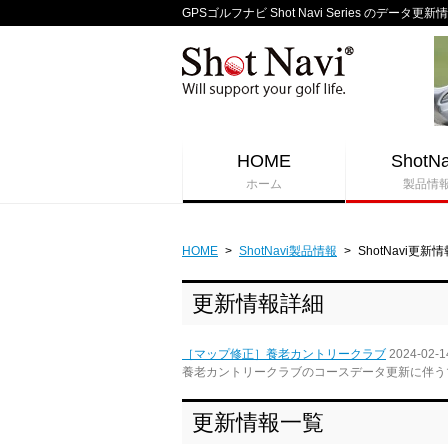
GPSゴルフナビ Shot Navi Series のデータ更新
HOME
ShotNa
ホーム
製品情
HOME
>
ShotNavi製品情報
>
ShotNavi更新情
更新情報詳細
［マップ修正］養老カントリークラブ
2024-02-1
養老カントリークラブのコースデータ更新に伴う
更新情報一覧