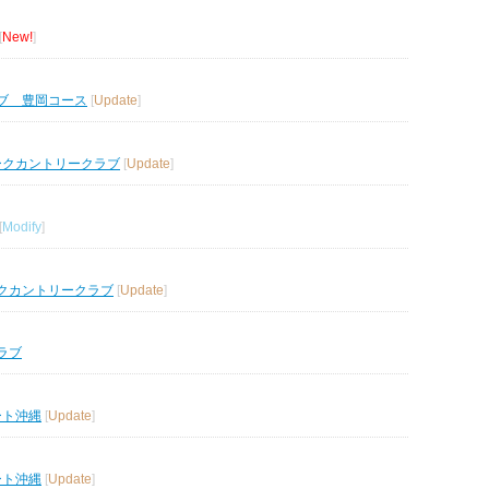
[
New!
]
ブ 豊岡コース
[
Update
]
ークカントリークラブ
[
Update
]
[
Modify
]
クカントリークラブ
[
Update
]
ラブ
ート沖縄
[
Update
]
ート沖縄
[
Update
]