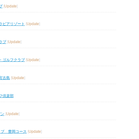
ブ
[
Update
]
ラビアリゾート
[
Update
]
ラブ
[
Update
]
・ゴルフクラブ
[
Update
]
宮古島
[
Update
]
フ倶楽部
デン
[
Update
]
ラブ 豊岡コース
[
Update
]