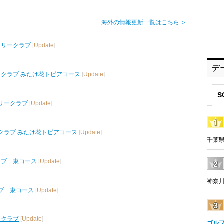
海外の情報更新一覧はこちら ＞
トリークラブ
[
Update
]
デ
フクラブ みたけ花トピアコース
[
Update
]
S
リークラブ
[
Update
]
クラブ みたけ花トピアコース
[
Update
]
千葉県
ラブ 東コース
[
Update
]
神奈川
ブ 東コース
[
Update
]
ークラブ
[
Update
]
ゴル