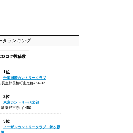
ータランキング
COログ投稿数
1位
千葉国際カントリークラブ
 長生郡長柄町山之郷754-32
2位
東京カントリー倶楽部
県 秦野市寺山1450
3位
ノーザンカントリークラブ 錦ヶ原
フ場