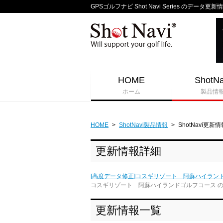
GPSゴルフナビ Shot Navi Series のデータ更新
HOME
ShotNa
ホーム
製品情
HOME
>
ShotNavi製品情報
>
ShotNavi更新情
更新情報詳細
[高度データ修正]コスギリゾート 阿蘇ハイラン
コスギリゾート 阿蘇ハイランドゴルフコース 
更新情報一覧