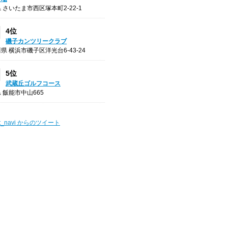
 さいたま市西区塚本町2-22-1
4位
磯子カンツリークラブ
県 横浜市磯子区洋光台6-43-24
5位
武蔵丘ゴルフコース
 飯能市中山665
t_navi からのツイート