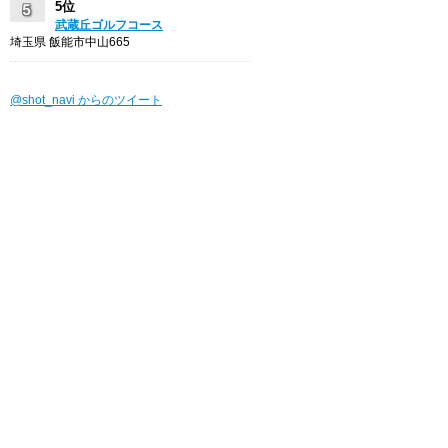
5位
武蔵丘ゴルフコース
埼玉県 飯能市中山665
@shot_navi からのツイート