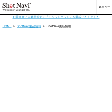
メニュー
お問合せに自動回答する「チャットボット」を開設いたしました
HOME
>
ShotNavi製品情報
>
ShotNavi更新情報