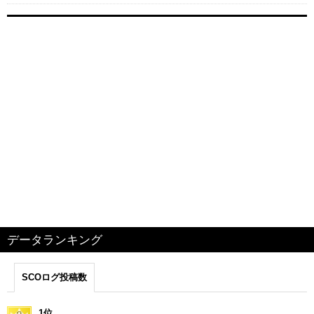
データランキング
SCOログ投稿数
1位