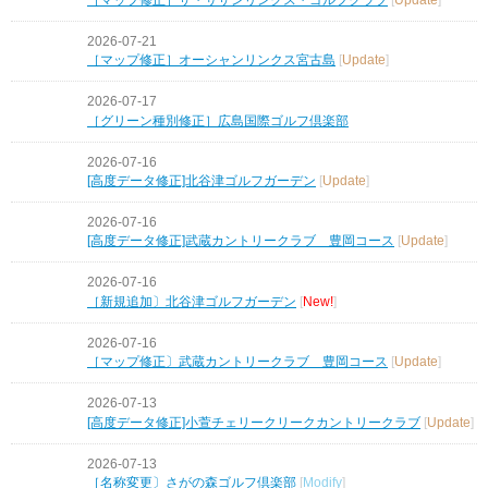
2026-07-21
［マップ修正］オーシャンリンクス宮古島
[
Update
]
2026-07-17
［グリーン種別修正］広島国際ゴルフ倶楽部
2026-07-16
[高度データ修正]北谷津ゴルフガーデン
[
Update
]
2026-07-16
[高度データ修正]武蔵カントリークラブ 豊岡コース
[
Update
]
2026-07-16
［新規追加〕北谷津ゴルフガーデン
[
New!
]
2026-07-16
［マップ修正〕武蔵カントリークラブ 豊岡コース
[
Update
]
2026-07-13
[高度データ修正]小萱チェリークリークカントリークラブ
[
Update
]
2026-07-13
［名称変更〕さがの森ゴルフ倶楽部
[
Modify
]