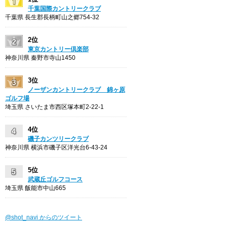
千葉国際カントリークラブ
千葉県 長生郡長柄町山之郷754-32
2位
東京カントリー倶楽部
神奈川県 秦野市寺山1450
3位
ノーザンカントリークラブ 錦ヶ原
ゴルフ場
埼玉県 さいたま市西区塚本町2-22-1
4位
磯子カンツリークラブ
神奈川県 横浜市磯子区洋光台6-43-24
5位
武蔵丘ゴルフコース
埼玉県 飯能市中山665
@shot_navi からのツイート