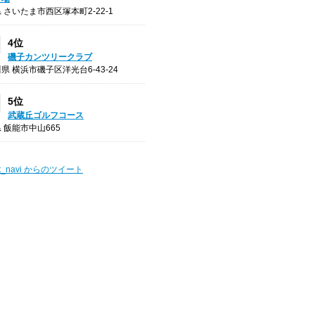
 さいたま市西区塚本町2-22-1
4位
磯子カンツリークラブ
県 横浜市磯子区洋光台6-43-24
5位
武蔵丘ゴルフコース
 飯能市中山665
t_navi からのツイート