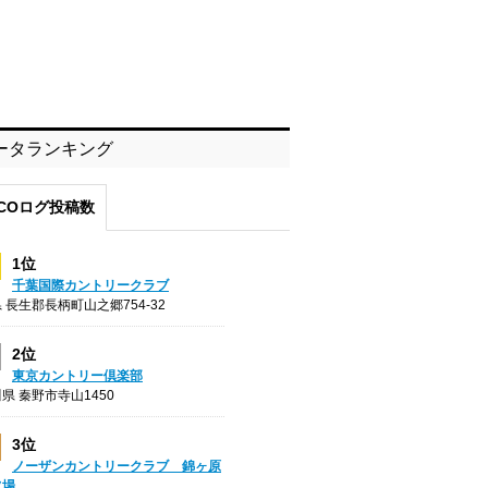
ータランキング
COログ投稿数
1位
千葉国際カントリークラブ
 長生郡長柄町山之郷754-32
2位
東京カントリー倶楽部
県 秦野市寺山1450
3位
ノーザンカントリークラブ 錦ヶ原
フ場