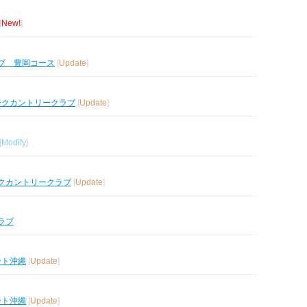
[
New!
]
ブ 豊岡コース
[
Update
]
ークカントリークラブ
[
Update
]
[
Modify
]
クカントリークラブ
[
Update
]
ラブ
ート沖縄
[
Update
]
ート沖縄
[
Update
]