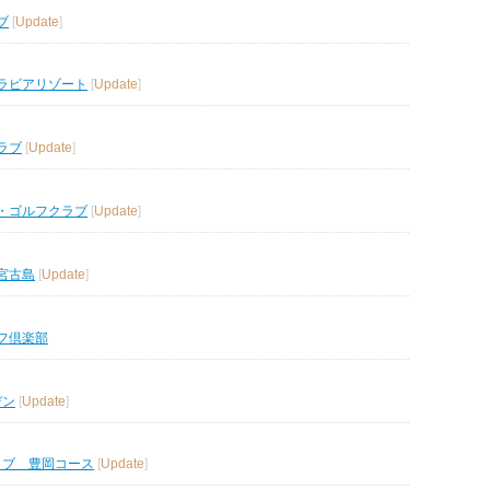
ブ
[
Update
]
ラビアリゾート
[
Update
]
ラブ
[
Update
]
・ゴルフクラブ
[
Update
]
宮古島
[
Update
]
フ倶楽部
デン
[
Update
]
ラブ 豊岡コース
[
Update
]