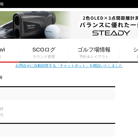
情報
vi
SCOログ
ゴルフ場情報
報
ラウンド管理
予約＆レイアウト
お問合せに自動回答する「チャットボット」を開設いたしました
報
07
した