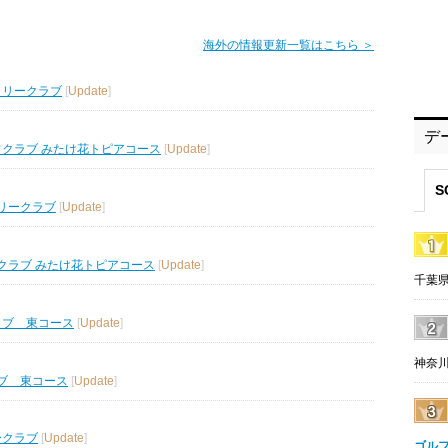
海外の情報更新一覧はこちら ＞
トリークラブ
[
Update
]
デ
フクラブ みたけ花トピアコース
[
Update
]
S
リークラブ
[
Update
]
クラブ みたけ花トピアコース
[
Update
]
千葉県
ラブ 東コース
[
Update
]
神奈川
ブ 東コース
[
Update
]
ークラブ
[
Update
]
ゴル