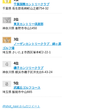
千葉国際カントリークラブ
千葉県 長生郡長柄町山之郷754-32
2位
東京カントリー倶楽部
神奈川県 秦野市寺山1450
3位
ノーザンカントリークラブ 錦ヶ原
ゴルフ場
埼玉県 さいたま市西区塚本町2-22-1
4位
磯子カンツリークラブ
神奈川県 横浜市磯子区洋光台6-43-24
5位
武蔵丘ゴルフコース
埼玉県 飯能市中山665
@shot_navi からのツイート