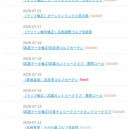
2026-07-21
［マップ修正］オーシャンリンクス宮古島
[
Update
]
2026-07-17
［グリーン種別修正］広島国際ゴルフ倶楽部
2026-07-16
[高度データ修正]北谷津ゴルフガーデン
[
Update
]
2026-07-16
[高度データ修正]武蔵カントリークラブ 豊岡コース
[
Update
]
2026-07-16
［新規追加〕北谷津ゴルフガーデン
[
New!
]
2026-07-16
［マップ修正〕武蔵カントリークラブ 豊岡コース
[
Update
]
2026-07-13
[高度データ修正]小萱チェリークリークカントリークラブ
[
Update
]
2026-07-13
［名称変更〕さがの森ゴルフ倶楽部
[
Modify
]