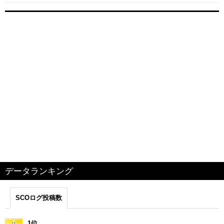
データランキング
SCOログ投稿数
1位