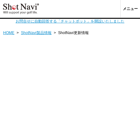
メニュー
お問合せに自動回答する「チャットボット」を開設いたしました
HOME
>
ShotNavi製品情報
>
ShotNavi更新情報