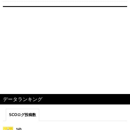
データランキング
SCOログ投稿数
1位