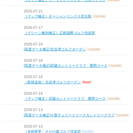
2026-07-21
［マップ修正］オーシャンリンクス宮古島
[
Update
]
2026-07-17
［グリーン種別修正］広島国際ゴルフ倶楽部
2026-07-16
[高度データ修正]北谷津ゴルフガーデン
[
Update
]
2026-07-16
[高度データ修正]武蔵カントリークラブ 豊岡コース
[
Update
]
2026-07-16
［新規追加〕北谷津ゴルフガーデン
[
New!
]
2026-07-16
［マップ修正〕武蔵カントリークラブ 豊岡コース
[
Update
]
2026-07-13
[高度データ修正]小萱チェリークリークカントリークラブ
[
Update
]
2026-07-13
［名称変更〕さがの森ゴルフ倶楽部
[
Modify
]