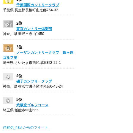
千葉国際カントリークラブ
千葉県 長生郡長柄町山之郷754-32
2位
東京カントリー倶楽部
神奈川県 秦野市寺山1450
3位
ノーザンカントリークラブ 錦ヶ原
ゴルフ場
埼玉県 さいたま市西区塚本町2-22-1
4位
磯子カンツリークラブ
神奈川県 横浜市磯子区洋光台6-43-24
5位
武蔵丘ゴルフコース
埼玉県 飯能市中山665
@shot_navi からのツイート