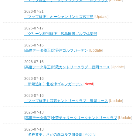
2026-07-21
［マップ修正］オーシャンリンクス宮古島
[
Update
]
2026-07-17
［グリーン種別修正］広島国際ゴルフ倶楽部
2026-07-16
[高度データ修正]北谷津ゴルフガーデン
[
Update
]
2026-07-16
[高度データ修正]武蔵カントリークラブ 豊岡コース
[
Update
]
2026-07-16
［新規追加〕北谷津ゴルフガーデン
[
New!
]
2026-07-16
［マップ修正〕武蔵カントリークラブ 豊岡コース
[
Update
]
2026-07-13
[高度データ修正]小萱チェリークリークカントリークラブ
[
Update
]
2026-07-13
［名称変更〕さがの森ゴルフ倶楽部
[
Modify
]