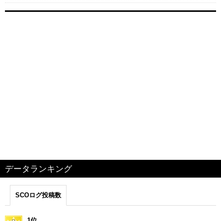
データランキング
SCOログ投稿数
1位