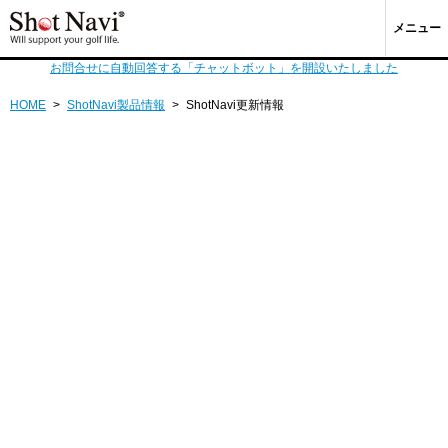
メニュー
お問合せに自動回答する「チャットボット」を開設いたしました
HOME
>
ShotNavi製品情報
>
ShotNavi更新情報