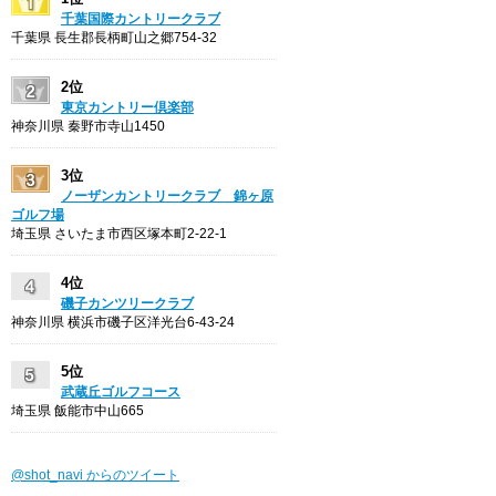
千葉国際カントリークラブ
千葉県 長生郡長柄町山之郷754-32
2位
東京カントリー倶楽部
神奈川県 秦野市寺山1450
3位
ノーザンカントリークラブ 錦ヶ原
ゴルフ場
埼玉県 さいたま市西区塚本町2-22-1
4位
磯子カンツリークラブ
神奈川県 横浜市磯子区洋光台6-43-24
5位
武蔵丘ゴルフコース
埼玉県 飯能市中山665
@shot_navi からのツイート