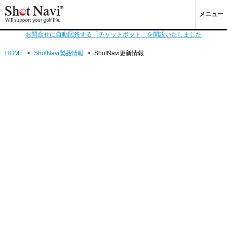
メニュー
お問合せに自動回答する「チャットボット」を開設いたしました
HOME
>
ShotNavi製品情報
>
ShotNavi更新情報