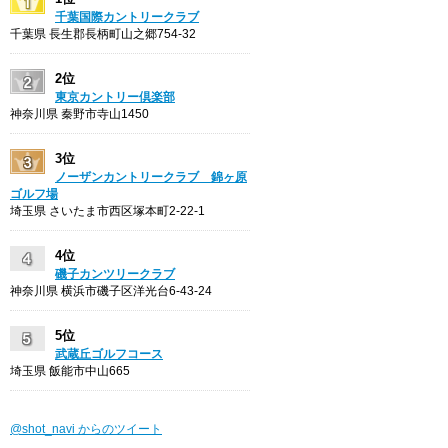
千葉国際カントリークラブ
千葉県 長生郡長柄町山之郷754-32
2位
東京カントリー倶楽部
神奈川県 秦野市寺山1450
3位
ノーザンカントリークラブ 錦ヶ原
ゴルフ場
埼玉県 さいたま市西区塚本町2-22-1
4位
磯子カンツリークラブ
神奈川県 横浜市磯子区洋光台6-43-24
5位
武蔵丘ゴルフコース
埼玉県 飯能市中山665
@shot_navi からのツイート