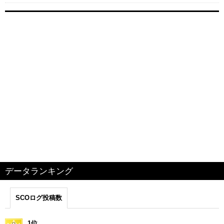
データランキング
SCOログ投稿数
1位