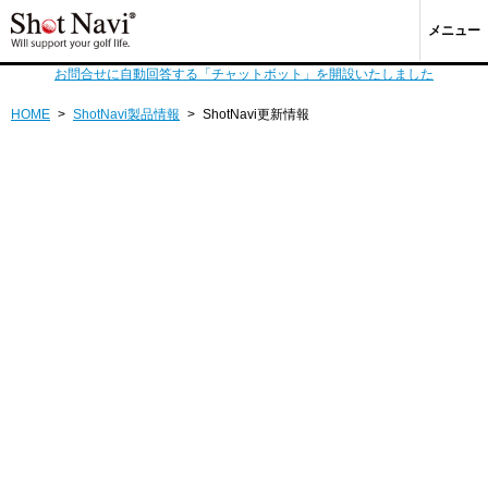
メニュー
お問合せに自動回答する「チャットボット」を開設いたしました
HOME
>
ShotNavi製品情報
>
ShotNavi更新情報