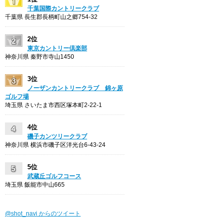
千葉国際カントリークラブ
千葉県 長生郡長柄町山之郷754-32
2位
東京カントリー倶楽部
神奈川県 秦野市寺山1450
3位
ノーザンカントリークラブ 錦ヶ原
ゴルフ場
埼玉県 さいたま市西区塚本町2-22-1
4位
磯子カンツリークラブ
神奈川県 横浜市磯子区洋光台6-43-24
5位
武蔵丘ゴルフコース
埼玉県 飯能市中山665
@shot_navi からのツイート