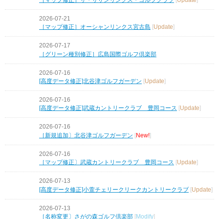
2026-07-21
［マップ修正］オーシャンリンクス宮古島
[
Update
]
2026-07-17
［グリーン種別修正］広島国際ゴルフ倶楽部
2026-07-16
[高度データ修正]北谷津ゴルフガーデン
[
Update
]
2026-07-16
[高度データ修正]武蔵カントリークラブ 豊岡コース
[
Update
]
2026-07-16
［新規追加〕北谷津ゴルフガーデン
[
New!
]
2026-07-16
［マップ修正〕武蔵カントリークラブ 豊岡コース
[
Update
]
2026-07-13
[高度データ修正]小萱チェリークリークカントリークラブ
[
Update
]
2026-07-13
［名称変更〕さがの森ゴルフ倶楽部
[
Modify
]