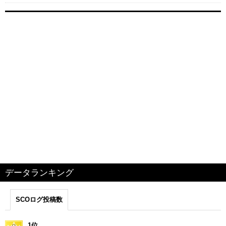
データランキング
SCOログ投稿数
1位