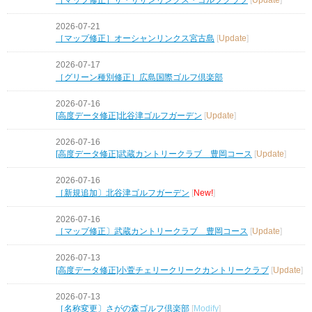
2026-07-21
［マップ修正］オーシャンリンクス宮古島
[
Update
]
2026-07-17
［グリーン種別修正］広島国際ゴルフ倶楽部
2026-07-16
[高度データ修正]北谷津ゴルフガーデン
[
Update
]
2026-07-16
[高度データ修正]武蔵カントリークラブ 豊岡コース
[
Update
]
2026-07-16
［新規追加〕北谷津ゴルフガーデン
[
New!
]
2026-07-16
［マップ修正〕武蔵カントリークラブ 豊岡コース
[
Update
]
2026-07-13
[高度データ修正]小萱チェリークリークカントリークラブ
[
Update
]
2026-07-13
［名称変更〕さがの森ゴルフ倶楽部
[
Modify
]