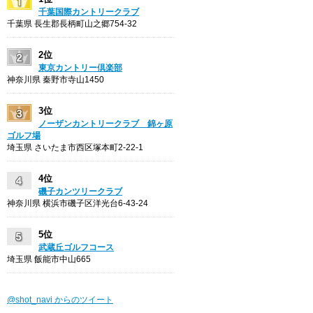
千葉国際カントリークラブ
千葉県 長生郡長柄町山之郷754-32
2位
東京カントリー倶楽部
神奈川県 秦野市寺山1450
3位
ノーザンカントリークラブ 錦ヶ原
ゴルフ場
埼玉県 さいたま市西区塚本町2-22-1
4位
磯子カンツリークラブ
神奈川県 横浜市磯子区洋光台6-43-24
5位
武蔵丘ゴルフコース
埼玉県 飯能市中山665
@shot_navi からのツイート