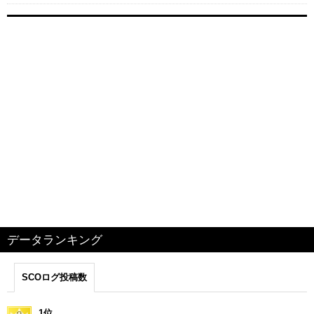
データランキング
SCOログ投稿数
1位